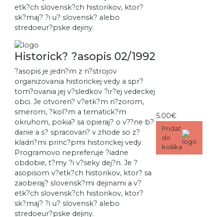
etk?ch slovensk?ch historikov, ktor?
sk?maj? ?i u? slovensk? alebo
stredoeur?pske dejiny.
Historick? ?asopis 02/1992
?asopis je jedn?m z n?strojov
organizovania historickej vedy a spr?
tom?ovania jej v?sledkov ?ir?ej vedeckej
obci. Je otvoren? v?etk?m n?zorom,
smerom, ?kol?m a tematick?m
5.00€
okruhom, pokia? sa opieraj? o v??ne b?
Pridať
danie a s? spracovan? v zhode so z?
do
kladn?mi princ?pmi historickej vedy.
košíka
Programovo nepreferuje ?iadne
obdobie, t?my ?i v?seky dej?n. Je ?
asopisom v?etk?ch historikov, ktor? sa
zaoberaj? slovensk?mi dejinami a v?
etk?ch slovensk?ch historikov, ktor?
sk?maj? ?i u? slovensk? alebo
stredoeur?pske dejiny.