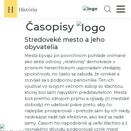
H
História
Časopisy
Stredoveké mesto a jeho
obyvatelia
Mestá bývajú pri povrchnom pohľade vnímané
ako akési ostrovy „relatívnej“ demokracie v
prísnom hierarchickom usporiadaní vtedajšej
spoločnosti, no často sa zabúda, že vznikali a
rozvíjali sa s podporou panovníka. Ten ich
využíval vo svojom večnom súboji so šľachtou,
ktorej bol sám najvyšším predstaviteľom. Mestá
boli preňho zdrojom príjmu a výsady (či mestské
slobody) im udeľoval práve preto, aby čo
najlepšie prosperovali – pretože sám by ich nikdy
nedokázal riadiť tak efektívne, ako keď sa riadili
samy. Časom ho napodobnili aj veľkí šľachtici a z
rovnakého dôvodu podporovali vznik miest