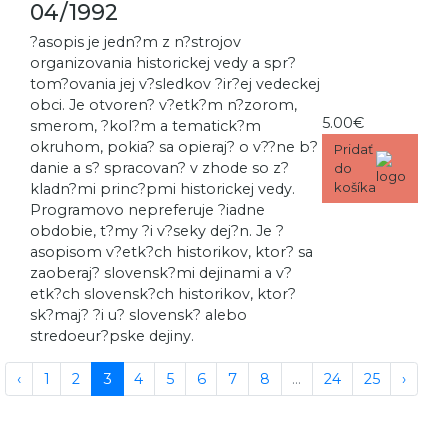
04/1992
?asopis je jedn?m z n?strojov
organizovania historickej vedy a spr?
tom?ovania jej v?sledkov ?ir?ej vedeckej
obci. Je otvoren? v?etk?m n?zorom,
5.00€
smerom, ?kol?m a tematick?m
okruhom, pokia? sa opieraj? o v??ne b?
Pridať
danie a s? spracovan? v zhode so z?
do
košíka
kladn?mi princ?pmi historickej vedy.
Programovo nepreferuje ?iadne
obdobie, t?my ?i v?seky dej?n. Je ?
asopisom v?etk?ch historikov, ktor? sa
zaoberaj? slovensk?mi dejinami a v?
etk?ch slovensk?ch historikov, ktor?
sk?maj? ?i u? slovensk? alebo
stredoeur?pske dejiny.
‹
1
2
3
4
5
6
7
8
...
24
25
›