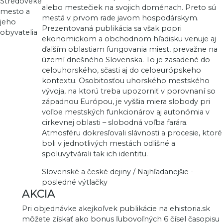
alebo mestečiek na svojich doménach. Preto sú
mestá v prvom rade javom hospodárskym.
Prezentovaná publikácia sa však popri
ekonomickom a obchodnom hľadisku venuje aj
ďalším oblastiam fungovania miest, prevažne na
území dnešného Slovenska. To je zasadené do
celouhorského, sčasti aj do celoeurópskeho
kontextu. Osobitosťou uhorského mestského
vývoja, na ktorú treba upozorniť v porovnaní so
západnou Európou, je vyššia miera slobody pri
voľbe mestských funkcionárov aj autonómia v
cirkevnej oblasti – slobodná voľba farára.
Atmosféru dokresľovali slávnosti a procesie, ktoré
boli v jednotlivých mestách odlišné a
spoluvytvárali tak ich identitu.
Slovenské a české dejiny / Najhľadanejšie -
posledné výtlačky
AKCIA
Pri objednávke akejkoľvek publikácie na ehistoria.sk
môžete získať ako bonus ľubovoľných 6 čísel časopisu