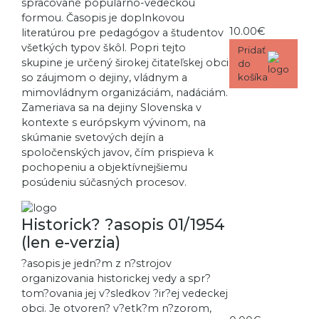
spracované populárno-vedeckou
formou. Časopis je doplnkovou
10.00€
literatúrou pre pedagógov a študentov
všetkých typov škôl. Popri tejto
Pridať
skupine je určený širokej čitateľskej obci
do
so záujmom o dejiny, vládnym a
košíka
mimovládnym organizáciám, nadáciám.
Zameriava sa na dejiny Slovenska v
kontexte s európskym vývinom, na
skúmanie svetových dejín a
spoločenských javov, čím prispieva k
pochopeniu a objektívnejšiemu
posúdeniu súčasných procesov.
Historick? ?asopis 01/1954
(len e-verzia)
?asopis je jedn?m z n?strojov
organizovania historickej vedy a spr?
tom?ovania jej v?sledkov ?ir?ej vedeckej
obci. Je otvoren? v?etk?m n?zorom,