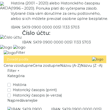
História (2001 – 2020) alebo Historického časopisu
(1996 – 2020). Ponuka platí do vyčerpania zásob.
Vybrané čísla vám doručíme za cenu poštovného,
alebo si ich môžete prevziať osobne úplne bezplatne.
IBAN: SK19 0900 0000 0051 1133 5703
Číslo účtu:
IBAN: SK19 0900 0000 0051 1133 5703
Filter
Zoradiť podľa
Cena vzostupne
Cena zostupne
Názvu (A-Z)
Názvu (Z -A)
Filter
×
Kategória
História
Historický časopis (print)
Historický časopis (e-verzia)
Najpredávanejšie
IBAN: SK19 0900 0000 0051