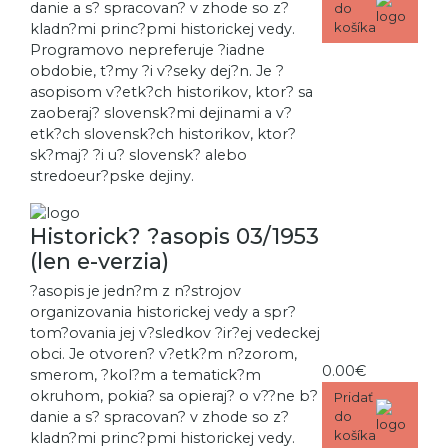
danie a s? spracovan? v zhode so z?
do
košíka
kladn?mi princ?pmi historickej vedy.
Programovo nepreferuje ?iadne
obdobie, t?my ?i v?seky dej?n. Je ?
asopisom v?etk?ch historikov, ktor? sa
zaoberaj? slovensk?mi dejinami a v?
etk?ch slovensk?ch historikov, ktor?
sk?maj? ?i u? slovensk? alebo
stredoeur?pske dejiny.
Historick? ?asopis 03/1953
(len e-verzia)
?asopis je jedn?m z n?strojov
organizovania historickej vedy a spr?
tom?ovania jej v?sledkov ?ir?ej vedeckej
obci. Je otvoren? v?etk?m n?zorom,
0.00€
smerom, ?kol?m a tematick?m
okruhom, pokia? sa opieraj? o v??ne b?
Pridať
danie a s? spracovan? v zhode so z?
do
košíka
kladn?mi princ?pmi historickej vedy.