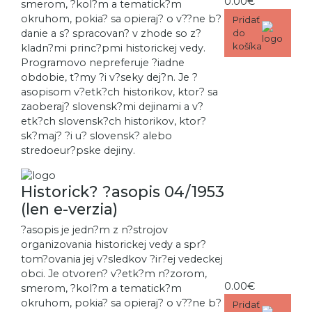
0.00€
smerom, ?kol?m a tematick?m
okruhom, pokia? sa opieraj? o v??ne b?
Pridať
danie a s? spracovan? v zhode so z?
do
košíka
kladn?mi princ?pmi historickej vedy.
Programovo nepreferuje ?iadne
obdobie, t?my ?i v?seky dej?n. Je ?
asopisom v?etk?ch historikov, ktor? sa
zaoberaj? slovensk?mi dejinami a v?
etk?ch slovensk?ch historikov, ktor?
sk?maj? ?i u? slovensk? alebo
stredoeur?pske dejiny.
Historick? ?asopis 04/1953
(len e-verzia)
?asopis je jedn?m z n?strojov
organizovania historickej vedy a spr?
tom?ovania jej v?sledkov ?ir?ej vedeckej
obci. Je otvoren? v?etk?m n?zorom,
0.00€
smerom, ?kol?m a tematick?m
okruhom, pokia? sa opieraj? o v??ne b?
Pridať