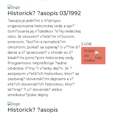
Historick? ?asopis 03/1992
?asopis je jedn?m z n?strojov
organizovania historickej vedy a spr?
tom?ovania jej v?sledkov ?ir?ej vedeckej
obci. Je otvoren? v?etk?m n?zorom,
smerom, ?kol?m a tematick?m
5.00€
okruhom, pokia? sa opieraj? o v??ne b?
Pridať
danie a s? spracovan? v zhode so z?
do
kladn?mi princ?pmi historickej vedy.
košíka
Programovo nepreferuje ?iadne
obdobie, t?my ?i v?seky dej?n. Je ?
asopisom v?etk?ch historikov, ktor? sa
zaoberaj? slovensk?mi dejinami a v?
etk?ch slovensk?ch historikov, ktor?
sk?maj? ?i u? slovensk? alebo
stredoeur?pske dejiny.
Historick? ?asopis