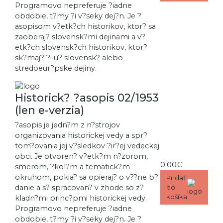
Programovo nepreferuje ?iadne
obdobie, t?my ?i v?seky dej?n. Je ?
asopisom v?etk?ch historikov, ktor? sa
zaoberaj? slovensk?mi dejinami a v?
etk?ch slovensk?ch historikov, ktor?
sk?maj? ?i u? slovensk? alebo
stredoeur?pske dejiny.
Historick? ?asopis 02/1953
(len e-verzia)
?asopis je jedn?m z n?strojov
organizovania historickej vedy a spr?
tom?ovania jej v?sledkov ?ir?ej vedeckej
obci. Je otvoren? v?etk?m n?zorom,
0.00€
smerom, ?kol?m a tematick?m
okruhom, pokia? sa opieraj? o v??ne b?
Pridať
danie a s? spracovan? v zhode so z?
do
košíka
kladn?mi princ?pmi historickej vedy.
Programovo nepreferuje ?iadne
obdobie, t?my ?i v?seky dej?n. Je ?