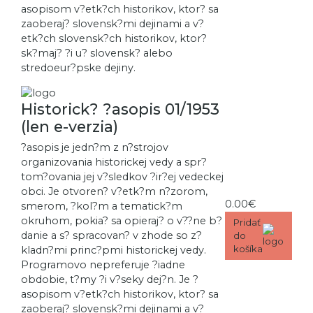
asopisom v?etk?ch historikov, ktor? sa
zaoberaj? slovensk?mi dejinami a v?
etk?ch slovensk?ch historikov, ktor?
sk?maj? ?i u? slovensk? alebo
stredoeur?pske dejiny.
Historick? ?asopis 01/1953
(len e-verzia)
?asopis je jedn?m z n?strojov
organizovania historickej vedy a spr?
tom?ovania jej v?sledkov ?ir?ej vedeckej
obci. Je otvoren? v?etk?m n?zorom,
0.00€
smerom, ?kol?m a tematick?m
okruhom, pokia? sa opieraj? o v??ne b?
Pridať
danie a s? spracovan? v zhode so z?
do
košíka
kladn?mi princ?pmi historickej vedy.
Programovo nepreferuje ?iadne
obdobie, t?my ?i v?seky dej?n. Je ?
asopisom v?etk?ch historikov, ktor? sa
zaoberaj? slovensk?mi dejinami a v?