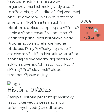
?asopis je jedn?m z n?strojov
organizovania historickej vedy a spr?
tom?ovania jej v?sledkov ?ir?ej vedeckej
obci. Je otvoren? v?etk?m n?zorom,
0.00€
smerom, ?kol?m a tematick?m
okruhom, pokia? sa opieraj? o v??ne b?
Pridať
danie a s? spracovan? v zhode so z?
do
košíka
kladn?mi princ?pmi historickej vedy.
Programovo nepreferuje ?iadne
obdobie, t?my ?i v?seky dej?n. Je ?
asopisom v?etk?ch historikov, ktor? sa
zaoberaj? slovensk?mi dejinami a v?
etk?ch slovensk?ch historikov, ktor?
sk?maj? ?i u? slovensk? alebo
stredoeur?pske dejiny.
História 01/2023
Časopis História prezentuje výsledky
historickej vedy s presahom do
príbuzných vedných odborov,