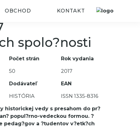
OBCHOD
KONTAKT
7
ch spolo?nosti
Počet strán
Rok vydania
50
2017
Dodávateľ
EAN
HISTÓRIA
ISSN 1335-8316
ky historickej vedy s presahom do pr?
an? popul?rno-vedeckou formou. ?
pre pedag?gov a ?tudentov v?etk?ch