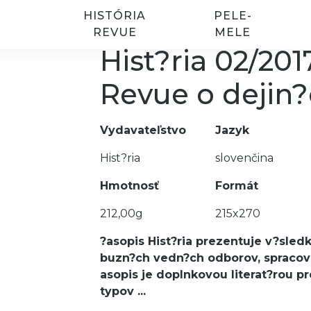
HISTÓRIA
PELE-
REVUE
MELE
Hist?ria 02/201
Revue o dejin?
Vydavateľstvo
Jazyk
Hist?ria
slovenčina
Hmotnosť
Formát
212,00g
215x270
?asopis Hist?ria prezentuje v?sled
buzn?ch vedn?ch odborov, spracov
asopis je doplnkovou literat?rou 
typov
...