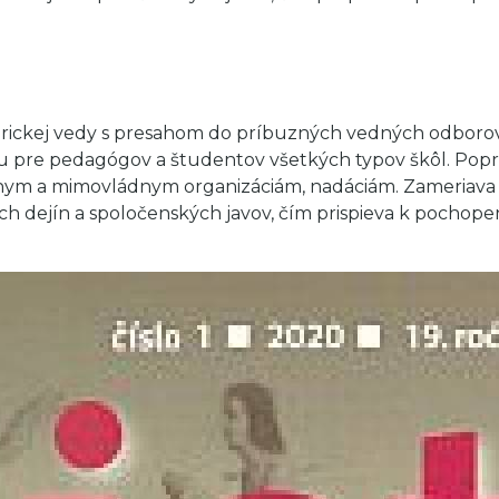
storickej vedy s presahom do príbuzných vedných odbor
u pre pedagógov a študentov všetkých typov škôl. Popri 
ádnym a mimovládnym organizáciám, nadáciám. Zameriava 
h dejín a spoločenských javov, čím prispieva k pochop