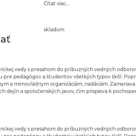
Čítať viac...
skladom
ať
storickej vedy s presahom do príbuzných vedných odbor
u pre pedagógov a študentov všetkých typov škôl. Popri 
ádnym a mimovládnym organizáciám, nadáciám. Zameriava 
h dejín a spoločenských javov, čím prispieva k pochop
storickej vedy s presahom do príbuzných vedných odbor