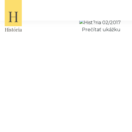
Domov
Časopisy
Hist?ria 02/2017
H
História
Prečítať ukážku