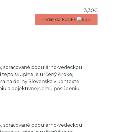
3,30€
Pridať do košíka
ov, spracované populárno-vedeckou
tejto skupine je určený širokej
sa na dejiny Slovenska v kontexte
eniu a objektívnejšiemu posúdeniu
ov, spracované populárno-vedeckou