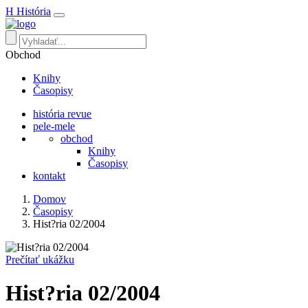
H
História
Obchod
Knihy
Časopisy
história revue
pele-mele
obchod
Knihy
Časopisy
kontakt
Domov
Časopisy
Hist?ria 02/2004
Prečítať ukážku
Hist?ria 02/2004