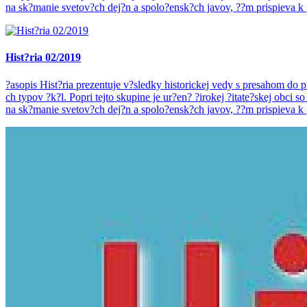
na sk?manie svetov?ch dej?n a spolo?ensk?ch javov, ??m prispieva k
Hist?ria 02/2019
?asopis Hist?ria prezentuje v?sledky historickej vedy s presahom d
ch typov ?k?l. Popri tejto skupine je ur?en? ?irokej ?itate?skej ob
na sk?manie svetov?ch dej?n a spolo?ensk?ch javov, ??m prispieva k