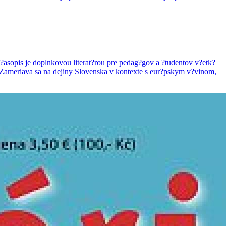
asopis je doplnkovou literat?rou pre pedag?gov a ?tudentov v?etk?
. Zameriava sa na dejiny Slovenska v kontexte s eur?pskym v?vinom,