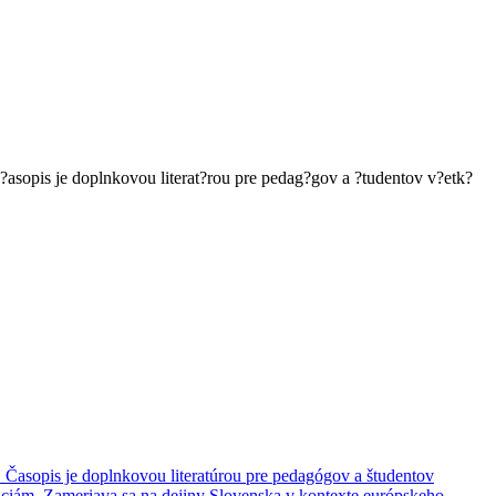
asopis je doplnkovou literat?rou pre pedag?gov a ?tudentov v?etk?
 Časopis je doplnkovou literatúrou pre pedagógov a študentov
dáciám. Zameriava sa na dejiny Slovenska v kontexte európskeho