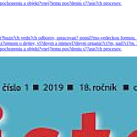
 pochopeniu a objekt?vnej?iemu pos?deniu s??asn?ch procesov.
o pr?buzn?ch vedn?ch odborov, spracovan? popul?rno-vedeckou formou. ?
ci so z?ujmom o dejiny, vl?dnym a mimovl?dnym organiz?ci?m, nad?ci?m
 pochopeniu a objekt?vnej?iemu pos?deniu s??asn?ch procesov.