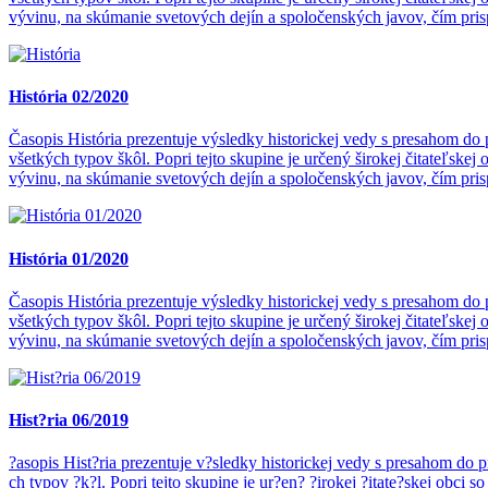
vývinu, na skúmanie svetových dejín a spoločenských javov, čím pri
História 02/2020
Časopis História prezentuje výsledky historickej vedy s presahom d
všetkých typov škôl. Popri tejto skupine je určený širokej čitateľs
vývinu, na skúmanie svetových dejín a spoločenských javov, čím pri
História 01/2020
Časopis História prezentuje výsledky historickej vedy s presahom d
všetkých typov škôl. Popri tejto skupine je určený širokej čitateľs
vývinu, na skúmanie svetových dejín a spoločenských javov, čím pri
Hist?ria 06/2019
?asopis Hist?ria prezentuje v?sledky historickej vedy s presahom d
ch typov ?k?l. Popri tejto skupine je ur?en? ?irokej ?itate?skej ob