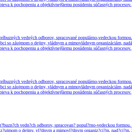
spieva k pochopeniu a objektívnejšiemu posúdeniu súčasných procesov.
o príbuzných vedných odborov, spracované populárno-vedeckou formou.
kej obci so záujmom o dejiny, vládnym a mimovládnym organizáciám, na
spieva k pochopeniu a objektívnejšiemu posúdeniu súčasných procesov.
o príbuzných vedných odborov, spracované populárno-vedeckou formou.
kej obci so záujmom o dejiny, vládnym a mimovládnym organizáciám, na
spieva k pochopeniu a objektívnejšiemu posúdeniu súčasných procesov.
o pr?buzn?ch vedn?ch odborov, spracovan? popul?rno-vedeckou formou. ?
ci so z?ujmom o dejiny, vl?dnym a mimovl?dnym organiz?ci?m, nad?ci?m