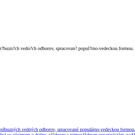
o pr?buzn?ch vedn?ch odborov, spracovan? popul?rno-vedeckou formou. ?
o príbuzných vedných odborov, spracované populárno-vedeckou formou.
kej obci so záujmom o dejiny, vládnym a mimovládnym organizáciám, na