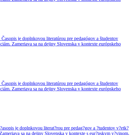
 Časopis je doplnkovou literatúrou pre pedagógov a študentov
dáciám. Zameriava sa na dejiny Slovenska v kontexte európskeho
 Časopis je doplnkovou literatúrou pre pedagógov a študentov
dáciám. Zameriava sa na dejiny Slovenska v kontexte európskeho
asopis je doplnkovou literat?rou pre pedag?gov a ?tudentov v?etk?
. Zameriava sa na dejiny Slovenska v kontexte s eur?pskym v?vinom,