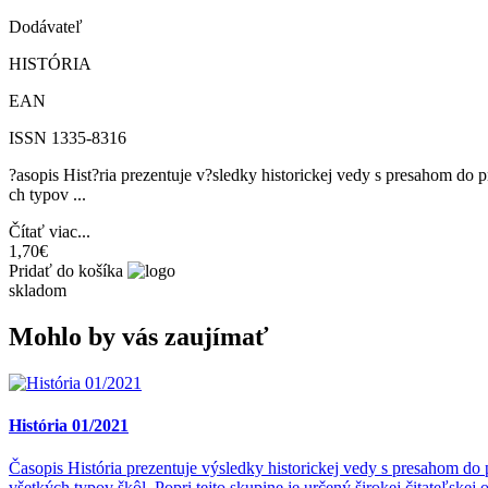
Dodávateľ
HISTÓRIA
EAN
ISSN 1335-8316
?asopis Hist?ria prezentuje v?sledky historickej vedy s presahom d
ch typov
...
Čítať viac...
1,70€
Pridať do košíka
skladom
Mohlo by vás zaujímať
História 01/2021
Časopis História prezentuje výsledky historickej vedy s presahom d
všetkých typov škôl. Popri tejto skupine je určený širokej čitateľs