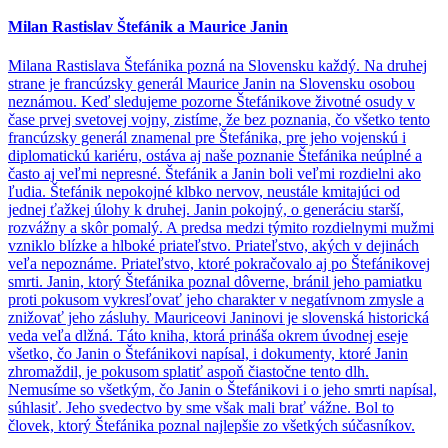
Milan Rastislav Štefánik a Maurice Janin
Milana Rastislava Štefánika pozná na Slovensku každý. Na druhej
strane je francúzsky generál Maurice Janin na Slovensku osobou
neznámou. Keď sledujeme pozorne Štefánikove životné osudy v
čase prvej svetovej vojny, zistíme, že bez poznania, čo všetko tento
francúzsky generál znamenal pre Štefánika, pre jeho vojenskú i
diplomatickú kariéru, ostáva aj naše poznanie Štefánika neúplné a
často aj veľmi nepresné. Štefánik a Janin boli veľmi rozdielni ako
ľudia. Štefánik nepokojné klbko nervov, neustále kmitajúci od
jednej ťažkej úlohy k druhej. Janin pokojný, o generáciu starší,
rozvážny a skôr pomalý. A predsa medzi týmito rozdielnymi mužmi
vzniklo blízke a hlboké priateľstvo. Priateľstvo, akých v dejinách
veľa nepoznáme. Priateľstvo, ktoré pokračovalo aj po Štefánikovej
smrti. Janin, ktorý Štefánika poznal dôverne, bránil jeho pamiatku
proti pokusom vykresľovať jeho charakter v negatívnom zmysle a
znižovať jeho zásluhy. Mauriceovi Janinovi je slovenská historická
veda veľa dlžná. Táto kniha, ktorá prináša okrem úvodnej eseje
všetko, čo Janin o Štefánikovi napísal, i dokumenty, ktoré Janin
zhromaždil, je pokusom splatiť aspoň čiastočne tento dlh.
Nemusíme so všetkým, čo Janin o Štefánikovi i o jeho smrti napísal,
súhlasiť. Jeho svedectvo by sme však mali brať vážne. Bol to
človek, ktorý Štefánika poznal najlepšie zo všetkých súčasníkov.