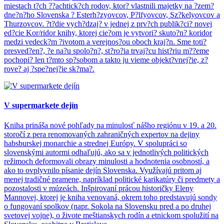
miestach t?ch ??achtick?ch rodov, ktor? vlastnili majetky na ?zem?
dne?n?ho Slovenska ? Esterh?zyovcov, P?lfyovcov, Sz?kelyovcov a
Thurzovcov. ?t?die vych?dzaj? v jednej z prv?ch publik?ci? novej
ed?cie Kor/ridor knihy, ktorej cie?om je vytvori? skuto?n? koridor
medzi vedeck?m ?ivotom a verejnos?ou oboch kraj?n. Sme toti?
presved?en?, ?e na?u spolo?n?, st?ro?ia trvaj?cu hist?riu m??eme
pochopi? len t?mto sp?sobom a takto ju vieme objekt?vnej?ie, z?
rove? aj ?spe?nej?ie sk?ma?.
V supermarkete dejín
Kniha prináša nové pohľady na minulosť nášho regiónu v 19. a 20.
storočí z pera renomovaných zahraničných expertov na dejiny
habsburskej monarchie a strednej Európy. V spolupráci so
slovenskými autormi odhaľujú, ako sa v jednotlivých politických
režimoch deformovali obrazy minulosti a hodnotenia osobností, a
ako to ovplyvnilo písanie dejín Slovenska. Využívajú pritom aj
menej tradičné pramene, napríklad politické karikatúry či predmety a
pozostalosti v múzeách. Inšpirovaní prácou historičky Eleny
Mannovej, ktorej je kniha venovaná, okrem toho predstavujú sondy
o fungovaní spolkov (napr. Sokola na Slovensku pred a po druhej
svetovej vojne), o živote meštianskych rodín a etnickom spolužití na