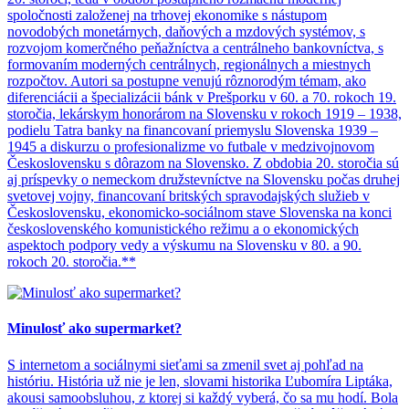
spoločnosti založenej na trhovej ekonomike s nástupom
novodobých monetárnych, daňových a mzdových systémov, s
rozvojom komerčného peňažníctva a centrálneho bankovníctva, s
formovaním moderných centrálnych, regionálnych a miestnych
rozpočtov. Autori sa postupne venujú rôznorodým témam, ako
diferenciácii a špecializácii bánk v Prešporku v 60. a 70. rokoch 19.
storočia, lekárskym honorárom na Slovensku v rokoch 1919 – 1938,
podielu Tatra banky na financovaní priemyslu Slovenska 1939 –
1945 a diskurzu o profesionalizme vo futbale v medzivojnovom
Československu s dôrazom na Slovensko. Z obdobia 20. storočia sú
aj príspevky o nemeckom družstevníctve na Slovensku počas druhej
svetovej vojny, financovaní britských spravodajských služieb v
Československu, ekonomicko-sociálnom stave Slovenska na konci
československého komunistického režimu a o ekonomických
aspektoch podpory vedy a výskumu na Slovensku v 80. a 90.
rokoch 20. storočia.**
Minulosť ako supermarket?
S internetom a sociálnymi sieťami sa zmenil svet aj pohľad na
históriu. História už nie je len, slovami historika Ľubomíra Liptáka,
akousi samoobsluhou, z ktorej si každý vyberá, čo sa mu hodí. Bola