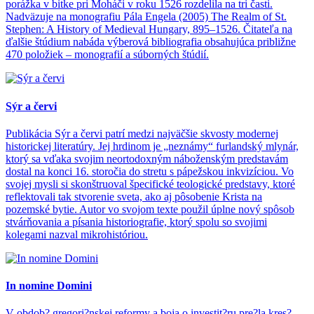
porážka v bitke pri Moháči v roku 1526 rozdelila na tri časti.
Nadväzuje na monografiu Pála Engela (2005) The Realm of St.
Stephen: A History of Medieval Hungary, 895–1526. Čitateľa na
ďalšie štúdium nabáda výberová bibliografia obsahujúca približne
470 položiek – monografií a súborných štúdií.
Sýr a červi
Publikácia Sýr a červi patrí medzi najväčšie skvosty modernej
historickej literatúry. Jej hrdinom je „neznámy“ furlandský mlynár,
ktorý sa vďaka svojim neortodoxným náboženským predstavám
dostal na konci 16. storočia do stretu s pápežskou inkvizíciou. Vo
svojej mysli si skonštruoval špecifické teologické predstavy, ktoré
reflektovali tak stvorenie sveta, ako aj pôsobenie Krista na
pozemské bytie. Autor vo svojom texte použil úplne nový spôsob
stvárňovania a písania historiografie, ktorý spolu so svojimi
kolegami nazval mikrohistóriou.
In nomine Domini
V obdob? gregori?nskej reformy a boja o investit?ru pre?la kres?