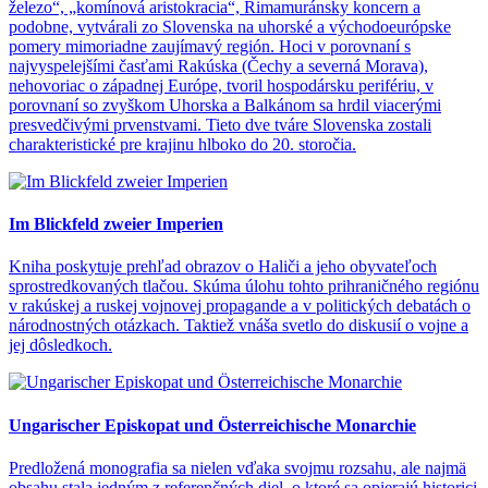
železo“, „komínová aristokracia“, Rimamuránsky koncern a
podobne, vytvárali zo Slovenska na uhorské a východoeurópske
pomery mimoriadne zaujímavý región. Hoci v porovnaní s
najvyspelejšími časťami Rakúska (Čechy a severná Morava),
nehovoriac o západnej Európe, tvoril hospodársku perifériu, v
porovnaní so zvyškom Uhorska a Balkánom sa hrdil viacerými
presvedčivými prvenstvami. Tieto dve tváre Slovenska zostali
charakteristické pre krajinu hlboko do 20. storočia.
Im Blickfeld zweier Imperien
Kniha poskytuje prehľad obrazov o Haliči a jeho obyvateľoch
sprostredkovaných tlačou. Skúma úlohu tohto prihraničného regiónu
v rakúskej a ruskej vojnovej propagande a v politických debatách o
národnostných otázkach. Taktiež vnáša svetlo do diskusií o vojne a
jej dôsledkoch.
Ungarischer Episkopat und Österreichische Monarchie
Predložená monografia sa nielen vďaka svojmu rozsahu, ale najmä
obsahu stala jedným z referenčných diel, o ktoré sa opierajú historici