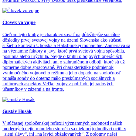
siedmich zväzkoch. Prvý zväzok teraz predkladáme verejnosti.
Človek vo vojne
Cieľom tejto knihy je charakterizovať najdôležitejšie sociálne
dôsledky prvej svetovej vojny na území Slovenska ako súčasti
širšieho kontextu Uhorska a Habsburskej monarchie. Zameriava sa
na významné faktory a javy, ktoré prvá svetová vojna spôsobila,
posilnila alebo urýchlila. Nejde o knihu o bojových operáciách,
diplomatických aktivitách ani o zahraničnom odboji, ktoré sú už
pomerne dobre spracované. Pri charakteristike podmienok
výnimočného vojnového režimu a jeho dopadu na spoločnosť
prináša sondy do doteraz málo preskúmaných sociálnych a
kultúrnych aspektov Veľkej vojny z pohľadu jej radových
účastníkov v zázemí a na fronte.
Gustáv Husák
V súčasnej spoločenskej reflexii významných osobností našich
moderných dejín minulého storočia sa niektorí jednotlivci ocitli v
„sieni slávy“, iní „na lavici obžalovaných“. Z polotmy našej