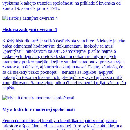
výskumu k takejto tranzícii spoločnosti na príklade Slovenska od
konca 19. storočia po rok 1945.
História zadnými dverami 4
Každý historik prežije veľkú časť života v archíve. Niekedy je jeho
práca odmenená hodnotnými dokumentami, inokedy sa musí
„prehrýzať“ množstvom balastu. Samozrejme, platí to najmä o
nedávnych dejinách, pretože k starším dobám minulým je tých
prameňov poskromnejšie. Dejiny sú plné paradoxov, prekvapivých
zvratov a, našťastie, aj kuriozít a zaujímavostí. Dejiny sú niečo, čo
sa dá niekedy ťažko pochopiť – neriadia sa logikou, neplynú
pokojným tokom a historici ich „sledujú“ a vysvetľujú často príliš
komplikovane. Samozrejme, nikto čitateľov nenúti prijať všetko, čo
napíšu.
My a tí druhí v modernej spoločnosti
Fenomén kolektívnej identity a identifikácie patrí v európskom
priestore a špeciálne v oblasti strednej Európy k stále aktuálnym a