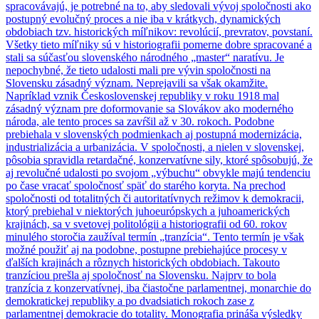
spracovávajú, je potrebné na to, aby sledovali vývoj spoločnosti ako
postupný evolučný proces a nie iba v krátkych, dynamických
obdobiach tzv. historických míľnikov: revolúcií, prevratov, povstaní.
Všetky tieto míľniky sú v historiografii pomerne dobre spracované a
stali sa súčasťou slovenského národného „master“ naratívu. Je
nepochybné, že tieto udalosti mali pre vývin spoločnosti na
Slovensku zásadný význam. Neprejavili sa však okamžite.
Napríklad vznik Československej republiky v roku 1918 mal
zásadný význam pre doformovanie sa Slovákov ako moderného
národa, ale tento proces sa zavŕšil až v 30. rokoch. Podobne
prebiehala v slovenských podmienkach aj postupná modernizácia,
industrializácia a urbanizácia. V spoločnosti, a nielen v slovenskej,
pôsobia spravidla retardačné, konzervatívne sily, ktoré spôsobujú, že
aj revolučné udalosti po svojom „výbuchu“ obvykle majú tendenciu
po čase vracať spoločnosť späť do starého koryta. Na prechod
spoločnosti od totalitných či autoritatívnych režimov k demokracii,
ktorý prebiehal v niektorých juhoeurópskych a juhoamerických
krajinách, sa v svetovej politológii a historiografii od 60. rokov
minulého storočia zaužíval termín „tranzícia“. Tento termín je však
možné použiť aj na podobne, postupne prebiehajúce procesy v
ďalších krajinách a rôznych historických obdobiach. Takouto
tranzíciou prešla aj spoločnosť na Slovensku. Najprv to bola
tranzícia z konzervatívnej, iba čiastočne parlamentnej, monarchie do
demokratickej republiky a po dvadsiatich rokoch zase z
parlamentnej demokracie do totality. Monografia prináša výsledky