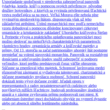
Usporiadanie spoločnosti v stredoveku zabezpečoval panovník
(vladyka, knieža, kráľ) s pomocou svojich prívržencov, pôvodne
družiny bojovníkov, z ktorých sa vyvinula privilegovaná šľachtická
vrstva podieľajúca sa na moci. Veľká Morava ešte nebola plne
vyvinutým stredovekým štátom, disponovala však už jeho
základnými atribútmi. Úplnú monarchickú moc podľa nemeckého
vzoru dobudoval s pomocou dôsledne koncipovanej cirkevnej
organizácie a kristianizácie zakladateľ Uhorského kráľovstva Štefan
I. Peripetie vývoja a praktického uplatňovania panovníckej moci
možno sledovať na niekoľkých charakteristických parametroch:
vlastníctvo hradov, organizácia armády a kráľovské majetky a
príjmy. Od 13. storočia sa začal patrimoniálny uhorský štát postupne
premieňať na volenú stavovskú monarchiu. Panovník sa rozsiahlymi
donáciami a udeľovaním úradov snažil zabezpečiť si podporu
veľmožov, ktorí preňho predstavovali čoraz väčšie ohrozenie.
Súčasne sa zmenšoval jeho majetok. Schopnosť lavírovania medzi
rôznorodými záujmami si vyžadovala talentovanú, charizmatickú a
súčasne pragmaticky mysliacu osobnosť. Schopní panovníci
dokázali tento vývoj dočasne zvrátiť, hľadali oporu v
reprezentantoch z radov nezainteresovaných cudzincov alebo
povýšených nižších šľachticov, budovali profesionálny úradnícky
aparát a v záujme zvyšovania príjmu podporovali rast miest. K
oslabeniam ústrednej moci dochádzalo obvykle po vymretí dynastie
alebo pri absencii silného legitímneho následníka.