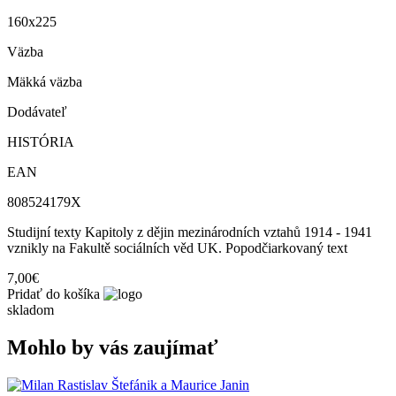
160x225
Väzba
Mäkká väzba
Dodávateľ
HISTÓRIA
EAN
808524179X
Studijní texty Kapitoly z dějin mezinárodních vztahů 1914 - 1941
vznikly na Fakultě sociálních věd UK. Popodčiarkovaný text
7,00€
Pridať do košíka
skladom
Mohlo by vás zaujímať