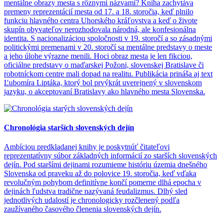
mentálne obrazy mesta s rôznymi názvami? Kniha zachytáva
premeny reprezentácií mesta od 17. a 18. storočia, keď plnilo
funkciu hlavného centra Uhorského kráľovstva a keď o živote
skupín obyvateľov nerozhodovala národná, ale konfesionálna
identita. S nacionalizáciou spoločnosti v 19. storočí a so zásadnými
politickými premenami v 20. storočí sa mentálne predstavy o meste
a jeho úlohe výrazne menili. Hoci obraz mesta je len fikciou,
oficiálne predstavy o maďarskej Požoni, slovenskej Bratislave či
robotníckom centre mali dopad na realitu. Publikácia prináša aj text
Ľubomíra Liptáka, ktorý bol prvýkrát uverejnený v slovenskom
jazyku, o akceptovaní Bratislavy ako hlavného mesta Slovenska.
Chronológia starších slovenských dejín
Ambíciou predkladanej knihy je poskytnúť čitateľovi
reprezentatívny súbor základných informácií zo starších slovenských
dejín. Pod staršími dejinami rozumieme históriu územia dnešného
Slovenska od praveku až do polovice 19. storočia, keď vďaka
revolučným pohybom definitívne končí pomerne dlhá epocha v
dejinách ľudstva tradične nazývaná feudalizmus. Dlhý sled
jednotlivých udalostí je chronologicky rozčlenený podľa
zaužívaného časového členenia slovenských dejín.