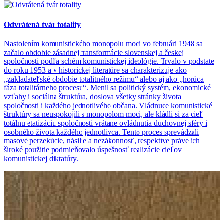
Odvrátená tvár totality
Nastolením komunistického monopolu moci vo februári 1948 sa
začalo obdobie zásadnej transformácie slovenskej a českej
spoločnosti podľa schém komunistickej ideológie. Trvalo v podstate
do roku 1953 a v historickej literatúre sa charakterizuje ako
„zakladateľské obdobie totalitného režimu“ alebo aj ako „horúca
fáza totalitárneho procesu“. Menil sa politický systém, ekonomické
vzťahy i sociálna štruktúra, doslova všetky stránky života
spoločnosti i každého jednotlivého občana. Vládnuce komunistické
štruktúry sa neuspokojili s monopolom moci, ale kládli si za cieľ
totálnu etatizáciu spoločnosti vrátane ovládnutia duchovnej sféry i
osobného života každého jednotlivca. Tento proces sprevádzali
masové perzekúcie, násilie a nezákonnosť, respektíve práve ich
široké použitie podmieňovalo úspešnosť realizácie cieľov
komunistickej diktatúry.