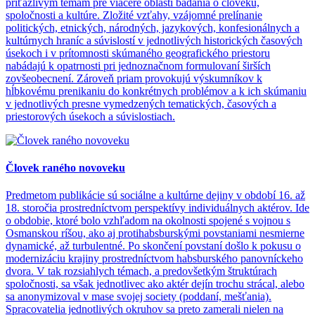
príťažlivým témam pre viaceré oblasti bádania o človeku,
spoločnosti a kultúre. Zložité vzťahy, vzájomné prelínanie
politických, etnických, národných, jazykových, konfesionálnych a
kultúrnych hraníc a súvislostí v jednotlivých historických časových
úsekoch i v prítomnosti skúmaného geografického priestoru
nabádajú k opatrnosti pri jednoznačnom formulovaní širších
zovšeobecnení. Zároveň priam provokujú výskumníkov k
hĺbkovému prenikaniu do konkrétnych problémov a k ich skúmaniu
v jednotlivých presne vymedzených tematických, časových a
priestorových úsekoch a súvislostiach.
Človek raného novoveku
Predmetom publikácie sú sociálne a kultúrne dejiny v období 16. až
18. storočia prostredníctvom perspektívy individuálnych aktérov. Ide
o obdobie, ktoré bolo vzhľadom na okolnosti spojené s vojnou s
Osmanskou ríšou, ako aj protihabsburskými povstaniami nesmierne
dynamické, až turbulentné. Po skončení povstaní došlo k pokusu o
modernizáciu krajiny prostredníctvom habsburského panovníckeho
dvora. V tak rozsiahlych témach, a predovšetkým štruktúrach
spoločnosti, sa však jednotlivec ako aktér dejín trochu strácal, alebo
sa anonymizoval v mase svojej society (poddaní, mešťania).
Spracovatelia jednotlivých okruhov sa preto zamerali nielen na