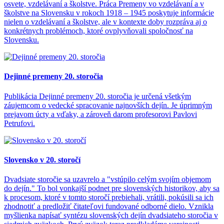
osvete, vzdelávaní a školstve. Práca Premeny vo vzdelávaní a v
školstve na Slovensku v rokoch 1918 – 1945 poskytuje informácie
nielen o vzdelávaní a školstve, ale v kontexte doby rozpráva aj o
konkrétnych problémoch, ktoré ovplyvňovali spoločnosť na
Slovensku.
Dejinné premeny 20. storočia
Publikácia Dejinné premeny 20. storočia je určená všetkým
záujemcom o vedecké spracovanie najnovších dejín. Je úprimným
prejavom úcty a vďaky, a zároveň darom profesorovi Pavlovi
Petrufovi.
Slovensko v 20. storočí
Dvadsiate storočie sa uzavrelo a "vstúpilo celým svojím objemom
do dejín." To bol vonkajší podnet pre slovenských historikov, aby sa
k procesom, ktoré v tomto storočí prebiehali, vrátili, pokúsili sa ich
zhodnotiť a predložiť čitateľovi fundované odborné dielo. Vznikla
myšlienka napísať syntézu slovenských dejín dvadsiateho storočia v