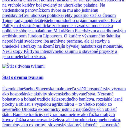
na vrchole kariéry bol zvolený za uhorského palatína. Na
viedenskom panovníckom dvore sa mu ako jedinému
predstaviteľovi uhorskej politickej elity podarilo stať sa členom
Tajnej rady, najdôležitejšieho poradného orgánu panovníka. Pavol
Pálffy mal vlastné politické zoskupenie a zvádzal mocenské a
politické súboje s palatínom Mikulášom Esterházym a ostrihomským
arcibiskupom Jurajom Lippayom. O kariére významného štátnika
nepodávajú svedectvo iba archívne pramene, ale aj stavby a
umelecké artefakty na území krajín bývalej habsburskej monarchie.
Nesú stopy Pálffyho intenzívneho záujmu o stavebné projekty a
jeho umeleckého vkusu.
Štát s dvoma tvárami
Územie dnešného Slovenska malo oveľa väčší hospodársky význam
ako hospodárske aktivity slovenského obyvateľstva. Nerastné
bohatstvo a bohaté tradície železorudného baníctva, rozsiahle lesné
plochy a oblasti s vyspelou agrikultúrou – to všetko robilo zo
severného Uhorska ekonomicky jednu z najdôležitejších oblastí
štátu. Banícke tradície, celý rad parametrov ako ťažba drahých
kovov, ťažba a spracovanie železa, ale i produkcia repného cukru,
fenomény ako exportný „slovenský sladový jačmeň“, „slovenské