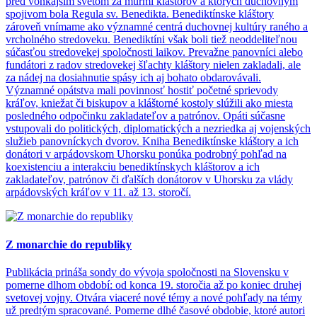
pred vonkajším svetom za múrmi kláštorov a ktorých duchovným
spojivom bola Regula sv. Benedikta. Benediktínske kláštory
zároveň vnímame ako významné centrá duchovnej kultúry raného a
vrcholného stredoveku. Benediktíni však boli tiež neoddeliteľnou
súčasťou stredovekej spoločnosti laikov. Prevažne panovníci alebo
fundátori z radov stredovekej šľachty kláštory nielen zakladali, ale
za nádej na dosiahnutie spásy ich aj bohato obdarovávali.
Významné opátstva mali povinnosť hostiť početné sprievody
kráľov, kniežat či biskupov a kláštorné kostoly slúžili ako miesta
posledného odpočinku zakladateľov a patrónov. Opáti súčasne
vstupovali do politických, diplomatických a nezriedka aj vojenských
služieb panovníckych dvorov. Kniha Benediktínske kláštory a ich
donátori v arpádovskom Uhorsku ponúka podrobný pohľad na
koexistenciu a interakciu benediktínskych kláštorov a ich
zakladateľov, patrónov či ďalších donátorov v Uhorsku za vlády
arpádovských kráľov v 11. až 13. storočí.
Z monarchie do republiky
Publikácia prináša sondy do vývoja spoločnosti na Slovensku v
pomerne dlhom období: od konca 19. storočia až po koniec druhej
svetovej vojny. Otvára viaceré nové témy a nové pohľady na témy
už predtým spracované. Pomerne dlhé časové obdobie, ktoré autori