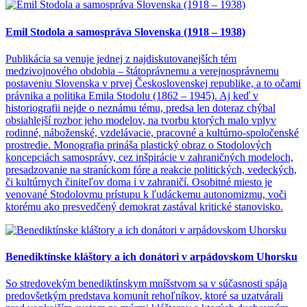
Emil Stodola a samospráva Slovenska (1918 – 1938)
Publikácia sa venuje jednej z najdiskutovanejších tém
medzivojnového obdobia – štátoprávnemu a verejnosprávnemu
postaveniu Slovenska v prvej Československej republike, a to očami
právnika a politika Emila Stodolu (1862 – 1945). Aj keď v
historiografii nejde o neznámu tému, predsa len doteraz chýbal
obsiahlejší rozbor jeho modelov, na tvorbu ktorých malo vplyv
rodinné, náboženské, vzdelávacie, pracovné a kultúrno-spoločenské
prostredie. Monografia prináša plastický obraz o Stodolových
koncepciách samosprávy, cez inšpirácie v zahraničných modeloch,
presadzovanie na straníckom fóre a reakcie politických, vedeckých,
či kultúrnych činiteľov doma i v zahraničí. Osobitné miesto je
venované Stodolovmu prístupu k ľudáckemu autonomizmu, voči
ktorému ako presvedčený demokrat zastával kritické stanovisko.
Benediktínske kláštory a ich donátori v arpádovskom Uhorsku
So stredovekým benediktínskym mníšstvom sa v súčasnosti spája
predovšetkým predstava komunít rehoľníkov, ktoré sa uzatvárali