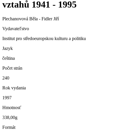
vztahů 1941 - 1995
Plechanovová Běla - Fidler Jiří
Vydavateľstvo
Institut pro středoeuropskou kulturu a politiku
Jazyk
čeština
Počet strán
240
Rok vydania
1997
Hmotnosť
338,00g
Formát