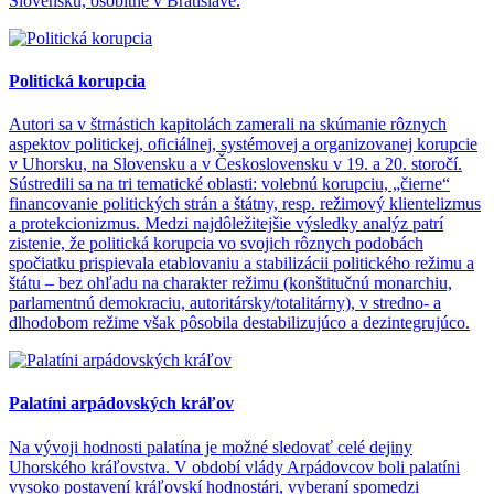
Slovensku, osobitne v Bratislave.
Politická korupcia
Autori sa v štrnástich kapitolách zamerali na skúmanie rôznych
aspektov politickej, oficiálnej, systémovej a organizovanej korupcie
v Uhorsku, na Slovensku a v Československu v 19. a 20. storočí.
Sústredili sa na tri tematické oblasti: volebnú korupciu, „čierne“
financovanie politických strán a štátny, resp. režimový klientelizmus
a protekcionizmus. Medzi najdôležitejšie výsledky analýz patrí
zistenie, že politická korupcia vo svojich rôznych podobách
spočiatku prispievala etablovaniu a stabilizácii politického režimu a
štátu – bez ohľadu na charakter režimu (konštitučnú monarchiu,
parlamentnú demokraciu, autoritársky/totalitárny), v stredno- a
dlhodobom režime však pôsobila destabilizujúco a dezintegrujúco.
Palatíni arpádovských kráľov
Na vývoji hodnosti palatína je možné sledovať celé dejiny
Uhorského kráľovstva. V období vlády Arpádovcov boli palatíni
vysoko postavení kráľovskí hodnostári, vyberaní spomedzi