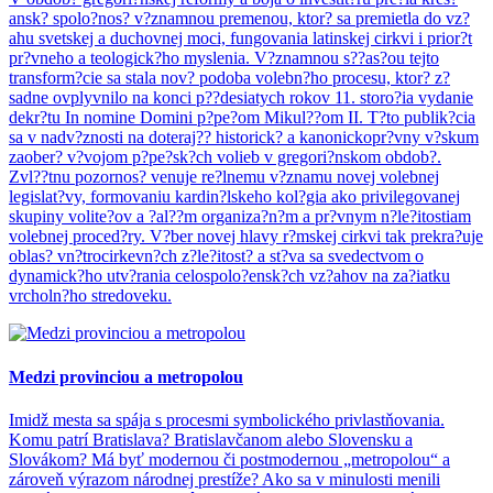
ansk? spolo?nos? v?znamnou premenou, ktor? sa premietla do vz?
ahu svetskej a duchovnej moci, fungovania latinskej cirkvi i prior?t
pr?vneho a teologick?ho myslenia. V?znamnou s??as?ou tejto
transform?cie sa stala nov? podoba volebn?ho procesu, ktor? z?
sadne ovplyvnilo na konci p??desiatych rokov 11. storo?ia vydanie
dekr?tu In nomine Domini p?pe?om Mikul??om II. T?to publik?cia
sa v nadv?znosti na doteraj?? historick? a kanonickopr?vny v?skum
zaober? v?vojom p?pe?sk?ch volieb v gregori?nskom obdob?.
Zvl??tnu pozornos? venuje re?lnemu v?znamu novej volebnej
legislat?vy, formovaniu kardin?lskeho kol?gia ako privilegovanej
skupiny volite?ov a ?al??m organiza?n?m a pr?vnym n?le?itostiam
volebnej proced?ry. V?ber novej hlavy r?mskej cirkvi tak prekra?uje
oblas? vn?trocirkevn?ch z?le?itost? a st?va sa svedectvom o
dynamick?ho utv?rania celospolo?ensk?ch vz?ahov na za?iatku
vrcholn?ho stredoveku.
Medzi provinciou a metropolou
Imidž mesta sa spája s procesmi symbolického privlastňovania.
Komu patrí Bratislava? Bratislavčanom alebo Slovensku a
Slovákom? Má byť modernou či postmodernou „metropolou“ a
zároveň výrazom národnej prestíže? Ako sa v minulosti menili