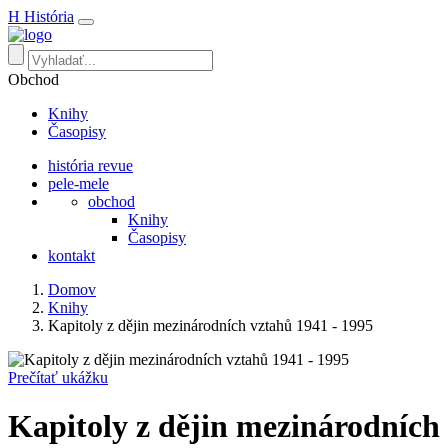
H
História
Obchod
Knihy
Časopisy
história revue
pele-mele
obchod
Knihy
Časopisy
kontakt
Domov
Knihy
Kapitoly z dějin mezinárodních vztahů 1941 - 1995
Prečítať ukážku
Kapitoly z dějin mezinárodních