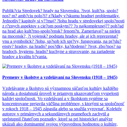
Publik?cia Stredovek? hrady na Slovensku. ?ivot, kult?ra, spolo?
nos? m? amb?ciu polo?i? z?klady v?skumu hradnej problematiky.
Jednotliv? kapitoly si v??maj? ?lohu hradu v stredovekej spolo?nosti
z r?znych aspektov s cie?om poskytn?? ?o najkomplexnej?? poh?ad
na hrad ako kult?rno-spolo?ensk? fenom?n. Zameriavaj? sa nielen
na mocensk?, ?i vojensk? podstatu hradov, ale aj ich reprezentat?
vnu a symbolick? ?lohu, sp?sob ich spr?vy, fungovania, na pr?slu?
enstv? hradov, na hradn? pos?dky, ka?dodenn? ?ivot, zbo?nos? na
hradoch, hygienu, hradn? kuchyne a stravovanie, na zariadenie
hradov a kvalitu b?vania.
Premeny v školstve a vzdelávaní na Slovensku (1918 – 1945)
Vzdelávanie a školstvo sú významnou súčasťou kultúry každého
národa a dosiahnutá úroveň je priamym ukazovateľom vyspelosti
každej spoločnosti. Vo vzdelávaní a v školskom systéme sa
koncentrovane prejavila väčšina problémov, s ktorými sa spoločnosť
v rokoch 1918 – 1945 zápasila alebo sa snažila vyrovnať. Kolektív
autorov v primárnych a sekundárnych prameňoch zachytil a
sprístupnil čitateľom poznatky, ktoré sa pri historickej analýze
ukázali ako dominantné svojou výpovednou hodnotou o kultúre,