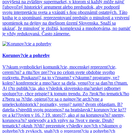
povýšená na zvláštny supermarket, v ktorom si každý môže nájsť
ľubovoľný historický argument alebo predsudok, aby podporil
svoju interpretáciu sveta a vzápätí s ňou oboznámil ostatných. Táto
kniha je o spomínaní, reprezentovaní predstáv o minulosti a vrstvení
spomienok na dejiny na dnešnom území Slovenska. Snaží sa
ukázať, že minulosť je zložitá, komplexná a mnohotvárna, no pamäť
je vždy redukovaná. Často zámerne.
Korunov?cie a pohreby
V?skum symbolickej komunik?cie, mocenskej reprezent?cie,
cerem?ni? a ritu?lov pre??va po celom svete obdobie svojho
rozkvetu. Poukazuj? na to v?znamn? v?skumn? programy, ve?
kolep? konferencie a mno?iace sa diela, venuj?ce sa dan?m t?mam.
Aj t?to publik?cia, ako v?sledok slovensko-ma?arskej odbornej
spolupr?ce, chce prispie? k tomuto trendu. Zo ?irok?ho tematick?ho
z?beru sa ?t?die, opieraj?ce sa o najnov?ie arch?vne a
umeleckohistorick? poznatky, venuj? najm? dvom oblastiam. B?
datelia s?stredili svoju pozornos? na bratislavsk? korunov?cie kr??
ov a kr??ovien v 16. ? 19. storo??, ako aj na korunova?n? snemy,
korunova?n? sprievody a ich vplyv na ?ivot v meste. Druh?
tematick? okruh ?t?di? prezentuje v?sledky nov?ch v?skumov o
pohrebn?ch zvykoch, snah?ch o reprezent?ciu a pohrebn?ch