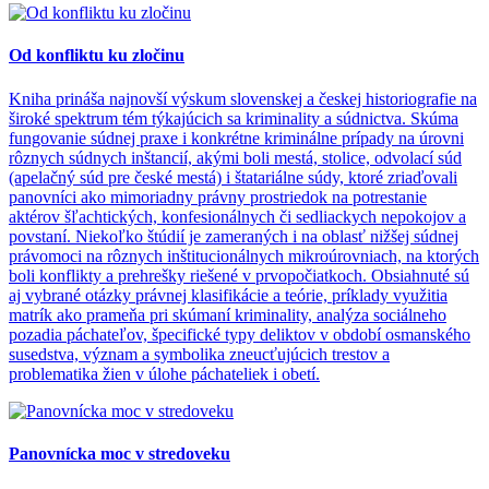
Od konfliktu ku zločinu
Kniha prináša najnovší výskum slovenskej a českej historiografie na
široké spektrum tém týkajúcich sa kriminality a súdnictva. Skúma
fungovanie súdnej praxe i konkrétne kriminálne prípady na úrovni
rôznych súdnych inštancií, akými boli mestá, stolice, odvolací súd
(apelačný súd pre české mestá) i štatariálne súdy, ktoré zriaďovali
panovníci ako mimoriadny právny prostriedok na potrestanie
aktérov šľachtických, konfesionálnych či sedliackych nepokojov a
povstaní. Niekoľko štúdií je zameraných i na oblasť nižšej súdnej
právomoci na rôznych inštitucionálnych mikroúrovniach, na ktorých
boli konflikty a prehrešky riešené v prvopočiatkoch. Obsiahnuté sú
aj vybrané otázky právnej klasifikácie a teórie, príklady využitia
matrík ako prameňa pri skúmaní kriminality, analýza sociálneho
pozadia páchateľov, špecifické typy deliktov v období osmanského
susedstva, význam a symbolika zneucťujúcich trestov a
problematika žien v úlohe páchateliek i obetí.
Panovnícka moc v stredoveku