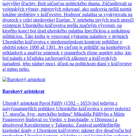
najvyššej šľachty. Boli súčasťou politického diania. Zúčastňovali sa
vojenských výprav, mierových rokovaní, ako sudcovia riešili najmä
lokálne problémy v kráľovstve. Hodnosť palatína sa vyskytovala na
dvoroch v celej stredovekej Európe. V priebehu prvých troch storočí
existencie Uhorského kráľovstva prešla značným vývojom, na
ktorého konci bol úrad uhorského palatína špecifickou a unikátnou
inštitúciou. Táto kniha je venovaná výskumu palatínov v dejinách
Uhorského kráľovstva v stredoeurópskom kontexte približne v
období rokov 1000 až 1301. Jej cieľom je priblížiť na konkrétnych
príkladoch a analýze zmienok v prameňoch rôzne aspekty toho, kto
bol palatín z hľadiska zachovaných zákonov a kráľovských
nariadení, jeho súdnej moci, účasti na politickom dianí v kráľovstve
aj mimo neho.
Barokový aristokrat
Uhorský aristokrat Pavol Pálffy (1592 – 1653) bol jedným z
najvýznamnejších politikov Uhorského kráľovstva v prvej polovici
17. storočia. Syn „tureckého hrdinu“ Mikuláša Pálffyho a Márie
Fuggerovej študoval vo Viedni, v Ingolstadte, v Olomouci a
absolvoval Kavalierstour v Taliansku. Zastával najdôležitejšie
krajinské úrady v Uhorskom kráľovstve: takmer dve desaťročia bol
predsedom Uhorskej komory, následne sa stal krajinským sudcom a