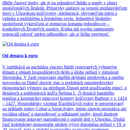
dlhšie časové úseky, ale aj na prípadové štúdie a sondy v rámci
spoločenských štruktúr. Príspevky autorov sa venujú predstaviteľom
moci v Uhorskom kráľovstve, inteligencii, obyvateľom miest a
vidieka a mužskému a ženskému svetu. Jednotlivé štruktúry
spoločnosti vykresľujú aj pomocou konania jednotlivcov –
konkrétnych životných osudov. Kniha má svojim zameraním
potenciál osloviť nielen odborníkov, ale aj širšiu verejnosť.
Od denára k euru
V publikácii sa nachádza viacero štúdií venovaných vybraným
témam z oblasti hospodárskych dejín a úlohe peňazí v minulosti
Slovenska. V časti venovanej starším dejinám stredoveku a raného
novoveku sa čitateľ dozvie viac o podobách ranostredovekej
ekonomickej výmeny na strednom Dunaji pred používaním mincí, o
denároch a poldenároch kráľa Štefana I., či donácii banského
regiónu a kremnickej mincovej komory kráľovnej Barbore v r. 1424
– 1427. Hospodársky vzostup šľachtických rodov je prezentovaný
na príklade rodov Cobor a Szent-Ivány, mimo záujem nezostáva ani
sociálna oblasť a starostlivosť o odkázané osoby, ktorú ilustruje
financovanie ústavnej starostlivosti o osirelé deti v Uhorsku. Druhá
časť kolektívnej monografie sleduje vývoj fenoménu peňazí v 19. a
20. storočí, teda v období postupného rozmachu modernej