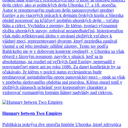
dejín cirkvi, ako aj politických dejín Uhorska 17. a 18. storočia.
Autor je renomovaným znalcom dejín ranonovovekej strednej
Európy a po viacerých prácach k dejinám českých krajín a Sliezska
obrátil pozornosť na kľúčový problém uhorských dejín – vzťahu
štátu a cirkvi. Vychádza z premisy, že klérus, tvoriaci významnú
zložku uhorských stavov, zohrával nezanedbateľnú, historiografiou
však málo reflektovanú úlohu v utváraní zložitých vzťahov k
vládnej moci, reprezentovanej dvorom, ktorý nezriedka zastával
vlastné a od jeho predstáv odlišné záujmy. Tento jav podľa
Bahlckeho nie je v dobovom kontexte ojedinelý, v Uhorsku sa však
objavil s fázovým posunom, navyše v situácii, keď sa tu
absolutizmus, na rozdiel od veľkých častí Európy, nepresadil v
porovnateľnej miere ani po roku 1686. Za danej konštelácie by sa
očakávalo, že klérus v pozícii status ecclesiasticus bude
predstavovať najstabilnejšiu oporu panovníckej moci – opak sa však
v priebehu sledovaného obdobia stal pravdou. Klérus musel totiž v
zložitých zápasoch uchrániť svoj korporatívny charakter a
vzdorovať rozmanitým formám štátnej nadvlády nad cirkvou.
Hungary betwen Two Empires
Publikácia pokrýva dve storočia histórie Uhorska, ktoré zdrvujúca