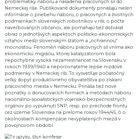
problematiky náboru a nasadenia pracovných síl do
Nemeckej ríše. Publikované dokumenty prinášajú nielen
informácie o priebehu náboru, o pracovných a životných
podmienkach slovenských robotníkov v ríši, o počte
naverbovaných občanov, ale pomáhajú tiež dotvárať
obraz o jednotlivých aspektoch politicko-ekonomických
vzťahov medzi slovenským štátom a „ochrannou“
mocnosťou. Fenomén náboru pracovných síl vníma ako
ekonomickú migráciu, ktorej katalyzátorom bola
nepochybne vysoká nezamestnanosť na Slovensku v
rokoch 1939/1940 a neporovnateľne lepšie mzdové
podmienky v Nemeckej ríši. To vysvetľuje počiatočný
veľký dopyt produktívneho obyvateľstva po získaní
pracovného miesta v Nemecku. Prináša tiež nové
poznatky o donucovacích formách a metódach náboru
nacionálno-socialistických vojensko-bezpečnostných
orgánov po vypuknutí SNP, resp. po prechode frontu
cez územie Slovenska na prelome rokov 1944/45, či o
okolnostiach kompenzácie nevyplatených miezd v
povojnovom období.