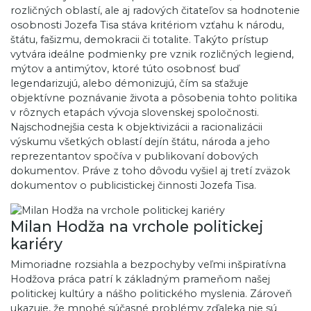
rozličných oblastí, ale aj radových čitateľov sa hodnotenie
osobnosti Jozefa Tisa stáva kritériom vzťahu k národu,
štátu, fašizmu, demokracii či totalite. Takýto prístup
vytvára ideálne podmienky pre vznik rozličných legiend,
mýtov a antimýtov, ktoré túto osobnosť buď
legendarizujú, alebo démonizujú, čím sa sťažuje
objektívne poznávanie života a pôsobenia tohto politika
v rôznych etapách vývoja slovenskej spoločnosti.
Najschodnejšia cesta k objektivizácii a racionalizácii
výskumu všetkých oblastí dejín štátu, národa a jeho
reprezentantov spočíva v publikovaní dobových
dokumentov. Práve z toho dôvodu vyšiel aj tretí zväzok
dokumentov o publicistickej činnosti Jozefa Tisa.
Milan Hodža na vrchole politickej
kariéry
Mimoriadne rozsiahla a bezpochyby veľmi inšpiratívna
Hodžova práca patrí k základným prameňom našej
politickej kultúry a nášho politického myslenia. Zároveň
ukazuje, že mnohé súčasné problémy zďaleka nie sú