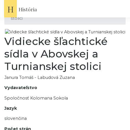
Domov
Knihy
H
História
Vidiecke šľachtické sídla v Abovskej a Turnianskej
stolici
Vidiecke šľachtické
sídla v Abovskej a
Turnianskej stolici
Janura Tomáš - Labudová Zuzana
Vydavateľstvo
Spoločnosť Kolomana Sokola
Jazyk
slovenčina
Počet strán