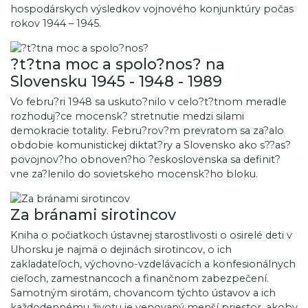
hospodárskych výsledkov vojnového konjunktúry počas
rokov 1944 – 1945.
?t?tna moc a spolo?nos? na
Slovensku 1945 - 1948 - 1989
Vo febru?ri 1948 sa uskuto?nilo v celo?t?tnom meradle
rozhoduj?ce mocensk? stretnutie medzi silami
demokracie totality. Febru?rov?m prevratom sa za?alo
obdobie komunistickej diktat?ry a Slovensko ako s??as?
povojnov?ho obnoven?ho ?eskoslovenska sa definit?
vne za?lenilo do sovietskeho mocensk?ho bloku.
Za bránami sirotincov
Kniha o počiatkoch ústavnej starostlivosti o osirelé deti v
Uhorsku je najmä o dejinách sirotincov, o ich
zakladateľoch, výchovno-vzdelávacích a konfesionálnych
cieľoch, zamestnancoch a finančnom zabezpečení.
Samotným sirotám, chovancom týchto ústavov a ich
každodennému životu je venovaný menší priestor, akoby