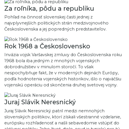
Za roľníka, pôdu a republiku
Pohľad na činnosť slovenskej časti jednej z
najvplyvnejších politických strán medzivojnového
Československa a jej popredných predstaviteľov.
Rok 1968 a Československo
Invázia vojsk Varšavskej zmluvy do Československa roku
1968 bola iba jedným z mnohých vojenských
dobrodružstiev v minulom storočí. To však
nespochybňuje fakt, že v moderných dejinách Európy,
podľa hodnotenia vojenských historikov, išlo o najväčšiu
vojenskú operáciu od skončenia druhej svetovej vojny.
Juraj Slávik Neresnický
Juraj Slávik Neresnický patril medzi nemnohých
slovenských politikov, ktorí získali všestranné vzdelanie,
európsku rozhľadenosť a našli sebavedomie vstúpiť do
aktívnej politiky. Jeho život, dielo, osud je typický pre tú