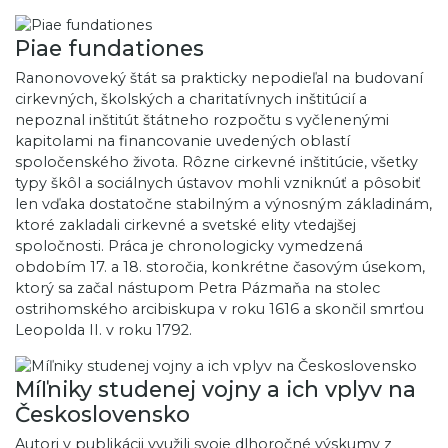
Piae fundationes
Ranonovoveký štát sa prakticky nepodieľal na budovaní
cirkevných, školských a charitatívnych inštitúcií a
nepoznal inštitút štátneho rozpočtu s vyčlenenými
kapitolami na financovanie uvedených oblastí
spoločenského života. Rôzne cirkevné inštitúcie, všetky
typy škôl a sociálnych ústavov mohli vzniknúť a pôsobiť
len vďaka dostatočne stabilným a výnosným základinám,
ktoré zakladali cirkevné a svetské elity vtedajšej
spoločnosti. Práca je chronologicky vymedzená
obdobím 17. a 18. storočia, konkrétne časovým úsekom,
ktorý sa začal nástupom Petra Pázmaňa na stolec
ostrihomského arcibiskupa v roku 1616 a skončil smrťou
Leopolda II. v roku 1792.
Míľniky studenej vojny a ich vplyv na
Československo
Autori v publikácii využili svoje dlhoročné výskumy z