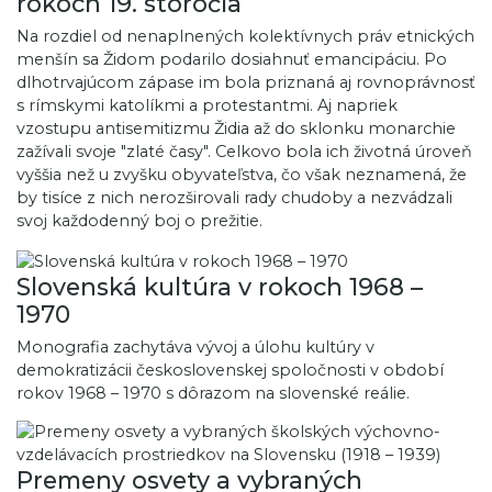
rokoch 19. storočia
Na rozdiel od nenaplnených kolektívnych práv etnických
menšín sa Židom podarilo dosiahnuť emancipáciu. Po
dlhotrvajúcom zápase im bola priznaná aj rovnoprávnosť
s rímskymi katolíkmi a protestantmi. Aj napriek
vzostupu antisemitizmu Židia až do sklonku monarchie
zažívali svoje "zlaté časy". Celkovo bola ich životná úroveň
vyššia než u zvyšku obyvateľstva, čo však neznamená, že
by tisíce z nich nerozširovali rady chudoby a nezvádzali
svoj každodenný boj o prežitie.
Slovenská kultúra v rokoch 1968 –
1970
Monografia zachytáva vývoj a úlohu kultúry v
demokratizácii československej spoločnosti v období
rokov 1968 – 1970 s dôrazom na slovenské reálie.
Premeny osvety a vybraných