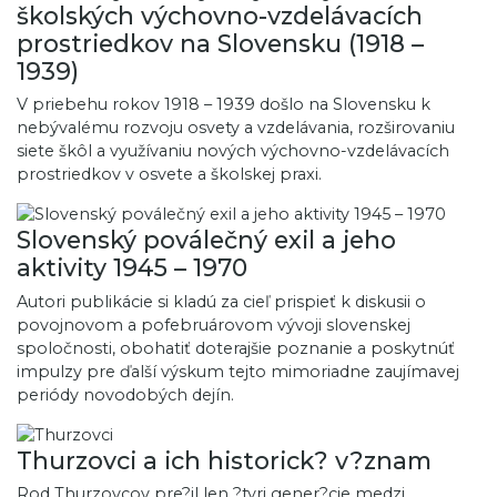
školských výchovno-vzdelávacích
prostriedkov na Slovensku (1918 –
1939)
V priebehu rokov 1918 – 1939 došlo na Slovensku k
nebývalému rozvoju osvety a vzdelávania, rozširovaniu
siete škôl a využívaniu nových výchovno-vzdelávacích
prostriedkov v osvete a školskej praxi.
Slovenský poválečný exil a jeho
aktivity 1945 – 1970
Autori publikácie si kladú za cieľ prispieť k diskusii o
povojnovom a pofebruárovom vývoji slovenskej
spoločnosti, obohatiť doterajšie poznanie a poskytnúť
impulzy pre ďalší výskum tejto mimoriadne zaujímavej
periódy novodobých dejín.
Thurzovci a ich historick? v?znam
Rod Thurzovcov pre?il len ?tyri gener?cie medzi