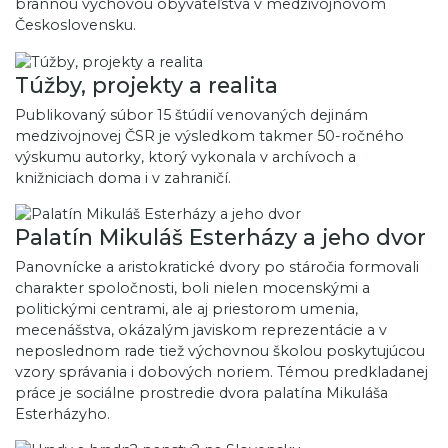
brannou výchovou obyvateľstva v medzivojnovom
Československu.
Túžby, projekty a realita
Publikovaný súbor 15 štúdií venovaných dejinám
medzivojnovej ČSR je výsledkom takmer 50-ročného
výskumu autorky, ktorý vykonala v archívoch a
knižniciach doma i v zahraničí.
Palatín Mikuláš Esterházy a jeho dvor
Panovnícke a aristokratické dvory po stáročia formovali
charakter spoločnosti, boli nielen mocenskými a
politickými centrami, ale aj priestorom umenia,
mecenášstva, okázalým javiskom reprezentácie a v
neposlednom rade tiež výchovnou školou poskytujúcou
vzory správania i dobových noriem. Témou predkladanej
práce je sociálne prostredie dvora palatína Mikuláša
Esterházyho.