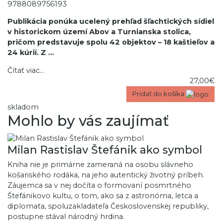
9788089756193
Publikácia ponúka ucelený prehľad šľachtických sídiel
v historickom území Abov a Turnianska stolica,
pričom predstavuje spolu 42 objektov – 18 kaštieľov a
24 kúrií. Z
...
Čítať viac...
27,00€
Pridať do košíka
skladom
Mohlo by vás zaujímať
Milan Rastislav Štefánik ako symbol
Kniha nie je primárne zameraná na osobu slávneho
košariského rodáka, na jeho autentický životný príbeh.
Záujemca sa v nej dočíta o formovaní posmrtného
Štefánikovo kultu, o tom, ako sa z astronóma, letca a
diplomata, spoluzakladateľa Československej republiky,
postupne stával národný hrdina.