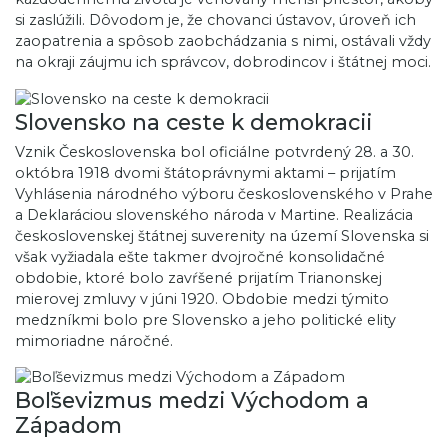
si zaslúžili. Dôvodom je, že chovanci ústavov, úroveň ich
zaopatrenia a spôsob zaobchádzania s nimi, ostávali vždy
na okraji záujmu ich správcov, dobrodincov i štátnej moci.
Slovensko na ceste k demokracii
Vznik Československa bol oficiálne potvrdený 28. a 30.
októbra 1918 dvomi štátoprávnymi aktami – prijatím
Vyhlásenia národného výboru československého v Prahe
a Deklaráciou slovenského národa v Martine. Realizácia
československej štátnej suverenity na území Slovenska si
však vyžiadala ešte takmer dvojročné konsolidačné
obdobie, ktoré bolo zavŕšené prijatím Trianonskej
mierovej zmluvy v júni 1920. Obdobie medzi týmito
medzníkmi bolo pre Slovensko a jeho politické elity
mimoriadne náročné.
Boľševizmus medzi Východom a
Západom