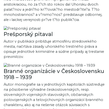
aristokraciou, no za t?ch sto rokov dal Uhorsku dvoch
palat?nov a jedn?ho kr??ovsk?ho miestodr?ite?a. T?to
mnohostrannos? a v?nimo?nos? predstavuje odbornej,
ale i laickej verejnosti pr?ve t?to publik?cia.
Prešporský pitaval
Autor v publikácii približuje atmosféru stredovekého
mesta, načrtáva zásady uhorského trestného práva a
opisuje jednotlivé kriminálne a súdne prípady aj trestanie
previnilcov.
Branné organizácie v Československu
1918 – 1939
Autor monografie sa v jednotlivých kapitolách sústreďuje
na pôsobenie výhradne československých, resp.
slovenských vojenských stavovských, občianskych
polovojenských a telovýchovných organizácií branného
charakteru, ako aj na riešenie otázok súvisiacich s