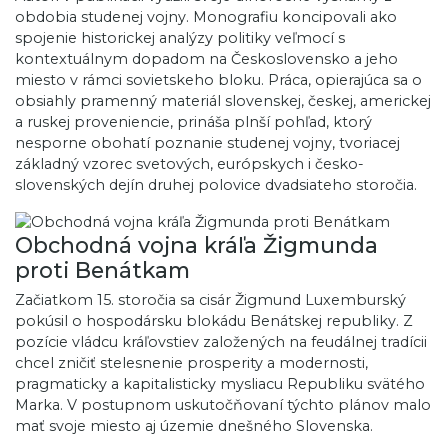
obdobia studenej vojny. Monografiu koncipovali ako
spojenie historickej analýzy politiky veľmocí s
kontextuálnym dopadom na Československo a jeho
miesto v rámci sovietskeho bloku. Práca, opierajúca sa o
obsiahly pramenný materiál slovenskej, českej, americkej
a ruskej proveniencie, prináša plnší pohľad, ktorý
nesporne obohatí poznanie studenej vojny, tvoriacej
základný vzorec svetových, európskych i česko-
slovenských dejín druhej polovice dvadsiateho storočia.
Obchodná vojna kráľa Žigmunda
proti Benátkam
Začiatkom 15. storočia sa cisár Žigmund Luxemburský
pokúsil o hospodársku blokádu Benátskej republiky. Z
pozície vládcu kráľovstiev založených na feudálnej tradícii
chcel zničiť stelesnenie prosperity a modernosti,
pragmaticky a kapitalisticky mysliacu Republiku svätého
Marka. V postupnom uskutočňovaní týchto plánov malo
mať svoje miesto aj územie dnešného Slovenska.