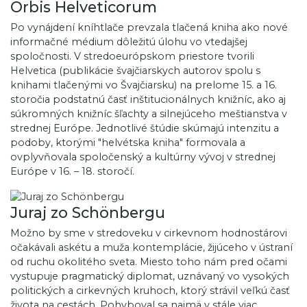
Orbis Helveticorum
Po vynájdení kníhtlače prevzala tlačená kniha ako nové
informačné médium dôležitú úlohu vo vtedajšej
spoločnosti. V stredoeurópskom priestore tvorili
Helvetica (publikácie švajčiarskych autorov spolu s
knihami tlačenými vo Švajčiarsku) na prelome 15. a 16.
storočia podstatnú časť inštitucionálnych knižníc, ako aj
súkromných knižníc šľachty a silnejúceho meštianstva v
strednej Európe. Jednotlivé štúdie skúmajú intenzitu a
podoby, ktorými "helvétska kniha" formovala a
ovplyvňovala spoločenský a kultúrny vývoj v strednej
Európe v 16. – 18. storočí.
Juraj zo Schönbergu
Možno by sme v stredoveku v cirkevnom hodnostárovi
očakávali askétu a muža kontemplácie, žijúceho v ústraní
od ruchu okolitého sveta. Miesto toho nám pred očami
vystupuje pragmatický diplomat, uznávaný vo vysokých
politických a cirkevných kruhoch, ktorý strávil veľkú časť
života na cestách. Pohyboval sa najmä v stále viac