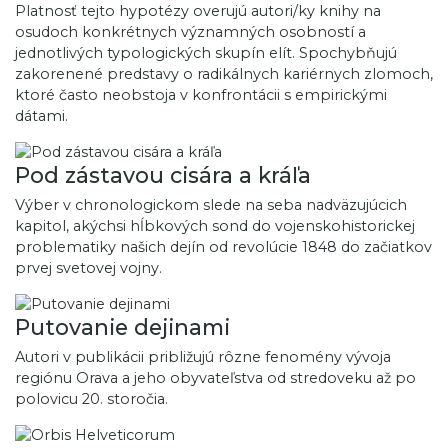
Platnosť tejto hypotézy overujú autori/ky knihy na
osudoch konkrétnych významných osobností a
jednotlivých typologických skupín elít. Spochybňujú
zakorenené predstavy o radikálnych kariérnych zlomoch,
ktoré často neobstoja v konfrontácii s empirickými
dátami.
Pod zástavou cisára a kráľa
Výber v chronologickom slede na seba nadväzujúcich
kapitol, akýchsi hĺbkových sond do vojenskohistorickej
problematiky našich dejín od revolúcie 1848 do začiatkov
prvej svetovej vojny.
Putovanie dejinami
Autori v publikácii približujú rôzne fenomény vývoja
regiónu Orava a jeho obyvateľstva od stredoveku až po
polovicu 20. storočia.