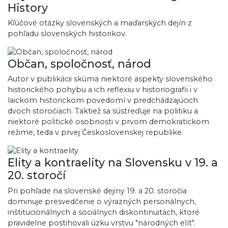
History
Kľúčové otázky slovenských a maďarských dejín z
pohľadu slovenských historikov.
Občan, spoločnosť, národ
Autor v publikácii skúma niektoré aspekty slovenského
historického pohybu a ich reflexiu v historiografii i v
laickom historickom povedomí v predchádzajúcich
dvoch storočiach. Taktiež sa sústreďuje na politiku a
niektoré politické osobnosti v prvom demokratickom
režime, teda v prvej Československej republike.
Elity a kontraelity na Slovensku v 19. a
20. storočí
Pri pohľade na slovenské dejiny 19. a 20. storočia
dominuje presvedčenie o výrazných personálnych,
inštitucionálnych a sociálnych diskontinuitách, ktoré
pravidelne postihovali úzku vrstvu "národných elít".