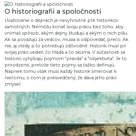
O historiografii a spoločnosti
Uvažovanie o dejinách je nevyhnutné pre historikov
samotných. Nemôžu konať svoju prácu bez toho, aby
vnímali spôsob, akým dejiny študujú a akým o nich píšu.
Ak sa považujú za vedcov, musia si odpovedať, prečo. Ak
nie, aj vtedy si to potrebujú zdôvodniť. Historik musí pri
svojej práci vedieť, čo hľadá a čo skúma. V súčasnosti sa
historici vyhýbajú pojmom "pravda" a "objektivita". Je to
prirodzené, pretože tieto pojmy sa ťažko definujú.
Napriek tomu však musí každý historik smerovať k
niečomu, o čom je presvedčený, že dáva jeho práci
zmysel.