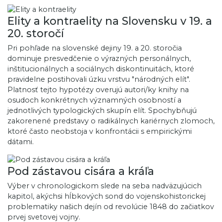
Elity a kontraelity na Slovensku v 19. a
20. storočí
Pri pohľade na slovenské dejiny 19. a 20. storočia
dominuje presvedčenie o výrazných personálnych,
inštitucionálnych a sociálnych diskontinuitách, ktoré
pravidelne postihovali úzku vrstvu "národných elít".
Platnosť tejto hypotézy overujú autori/ky knihy na
osudoch konkrétnych významných osobností a
jednotlivých typologických skupín elít. Spochybňujú
zakorenené predstavy o radikálnych kariérnych zlomoch,
ktoré často neobstoja v konfrontácii s empirickými
dátami.
Pod zástavou cisára a kráľa
Výber v chronologickom slede na seba nadväzujúcich
kapitol, akýchsi hĺbkových sond do vojenskohistorickej
problematiky našich dejín od revolúcie 1848 do začiatkov
prvej svetovej vojny.