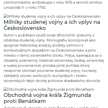
ostrihomského arcibiskupa v roku 1616 a skončil smrťou
Leopolda II. v roku 1792.
Míľniky studenej vojny a ich vplyv na
Československo
Autori v publikácii využili svoje dlhoročné výskumy z
obdobia studenej vojny. Monografiu koncipovali ako
spojenie historickej analýzy politiky veľmocí s
kontextuálnym dopadom na Československo a jeho
miesto v rámci sovietskeho bloku. Práca, opierajúca sa o
obsiahly pramenný materiál slovenskej, českej, americkej
a ruskej proveniencie, prináša plnší pohľad, ktorý
nesporne obohatí poznanie studenej vojny, tvoriacej
základný vzorec svetových, európskych i česko-
slovenských dejín druhej polovice dvadsiateho storočia.
Obchodná vojna kráľa Žigmunda
proti Benátkam