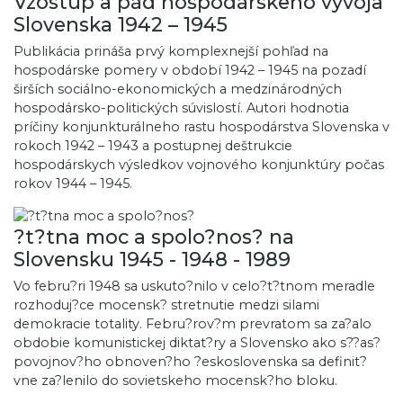
Vzostup a pád hospodárskeho vývoja
Slovenska 1942 – 1945
Publikácia prináša prvý komplexnejší pohľad na
hospodárske pomery v období 1942 – 1945 na pozadí
širších sociálno-ekonomických a medzinárodných
hospodársko-politických súvislostí. Autori hodnotia
príčiny konjunkturálneho rastu hospodárstva Slovenska v
rokoch 1942 – 1943 a postupnej deštrukcie
hospodárskych výsledkov vojnového konjunktúry počas
rokov 1944 – 1945.
?t?tna moc a spolo?nos? na
Slovensku 1945 - 1948 - 1989
Vo febru?ri 1948 sa uskuto?nilo v celo?t?tnom meradle
rozhoduj?ce mocensk? stretnutie medzi silami
demokracie totality. Febru?rov?m prevratom sa za?alo
obdobie komunistickej diktat?ry a Slovensko ako s??as?
povojnov?ho obnoven?ho ?eskoslovenska sa definit?
vne za?lenilo do sovietskeho mocensk?ho bloku.