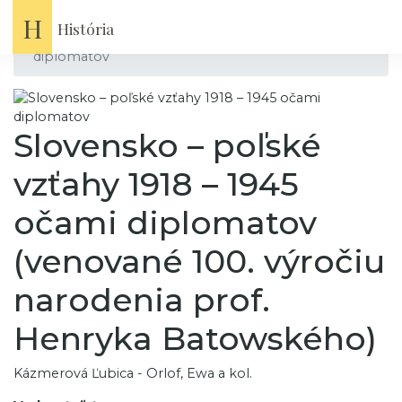
Domov
Knihy
H
História
Slovensko – poľské vzťahy 1918 – 1945 očami
diplomatov
Slovensko – poľské
vzťahy 1918 – 1945
očami diplomatov
(venované 100. výročiu
narodenia prof.
Henryka Batowského)
Kázmerová Ľubica - Orlof, Ewa a kol.