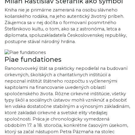
Milan Rastislav Štefánik ako symbol
Kniha nie je primárne zameraná na osobu slávneho
košariského rodáka, na jeho autentický životný príbeh.
Záujemca sa v nej dočíta o formovaní posmrtného
Štefánikovo kultu, o tom, ako sa z astronóma, letca a
diplomata, spoluzakladateľa Československej republiky,
postupne stával národný hrdina.
Piae fundationes
Ranonovoveký štát sa prakticky nepodieľal na budovaní
cirkevných, školských a charitatívnych inštitúcií a
nepoznal inštitút štátneho rozpočtu s vyčlenenými
kapitolami na financovanie uvedených oblastí
spoločenského života. Rôzne cirkevné inštitúcie, všetky
typy škôl a sociálnych ústavov mohli vzniknúť a pôsobiť
len vďaka dostatočne stabilným a výnosným základinám,
ktoré zakladali cirkevné a svetské elity vtedajšej
spoločnosti. Práca je chronologicky vymedzená
obdobím 17. a 18. storočia, konkrétne časovým úsekom,
ktorý sa začal nástupom Petra Pázmaňa na stolec