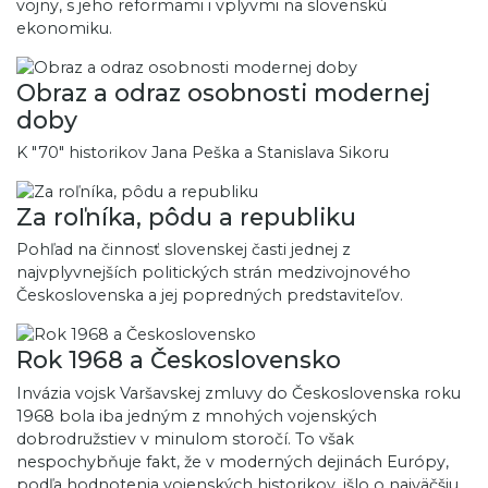
vojny, s jeho reformami i vplyvmi na slovenskú
ekonomiku.
Obraz a odraz osobnosti modernej
doby
K "70" historikov Jana Peška a Stanislava Sikoru
Za roľníka, pôdu a republiku
Pohľad na činnosť slovenskej časti jednej z
najvplyvnejších politických strán medzivojnového
Československa a jej popredných predstaviteľov.
Rok 1968 a Československo
Invázia vojsk Varšavskej zmluvy do Československa roku
1968 bola iba jedným z mnohých vojenských
dobrodružstiev v minulom storočí. To však
nespochybňuje fakt, že v moderných dejinách Európy,
podľa hodnotenia vojenských historikov, išlo o najväčšiu