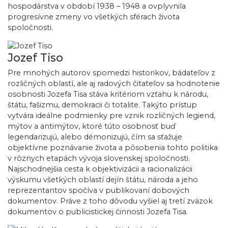
hospodárstva v období 1938 – 1948 a ovplyvnila
progresívne zmeny vo všetkých sférach života
spoločnosti.
Jozef Tiso
Pre mnohých autorov spomedzi historikov, bádateľov z
rozličných oblastí, ale aj radových čitateľov sa hodnotenie
osobnosti Jozefa Tisa stáva kritériom vzťahu k národu,
štátu, fašizmu, demokracii či totalite. Takýto prístup
vytvára ideálne podmienky pre vznik rozličných legiend,
mýtov a antimýtov, ktoré túto osobnosť buď
legendarizujú, alebo démonizujú, čím sa sťažuje
objektívne poznávanie života a pôsobenia tohto politika
v rôznych etapách vývoja slovenskej spoločnosti.
Najschodnejšia cesta k objektivizácii a racionalizácii
výskumu všetkých oblastí dejín štátu, národa a jeho
reprezentantov spočíva v publikovaní dobových
dokumentov. Práve z toho dôvodu vyšiel aj tretí zväzok
dokumentov o publicistickej činnosti Jozefa Tisa.