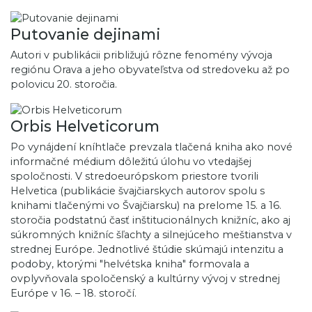
Putovanie dejinami
Autori v publikácii približujú rôzne fenomény vývoja
regiónu Orava a jeho obyvateľstva od stredoveku až po
polovicu 20. storočia.
Orbis Helveticorum
Po vynájdení kníhtlače prevzala tlačená kniha ako nové
informačné médium dôležitú úlohu vo vtedajšej
spoločnosti. V stredoeurópskom priestore tvorili
Helvetica (publikácie švajčiarskych autorov spolu s
knihami tlačenými vo Švajčiarsku) na prelome 15. a 16.
storočia podstatnú časť inštitucionálnych knižníc, ako aj
súkromných knižníc šľachty a silnejúceho meštianstva v
strednej Európe. Jednotlivé štúdie skúmajú intenzitu a
podoby, ktorými "helvétska kniha" formovala a
ovplyvňovala spoločenský a kultúrny vývoj v strednej
Európe v 16. – 18. storočí.