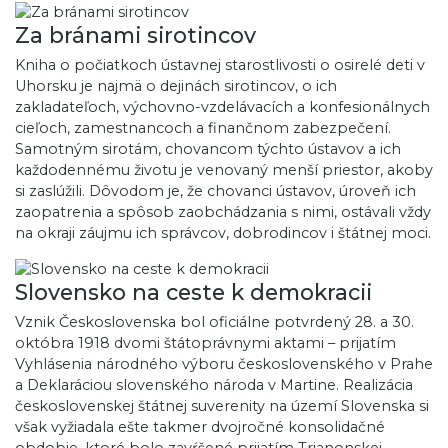
Za bránami sirotincov
Kniha o počiatkoch ústavnej starostlivosti o osirelé deti v
Uhorsku je najmä o dejinách sirotincov, o ich
zakladateľoch, výchovno-vzdelávacích a konfesionálnych
cieľoch, zamestnancoch a finančnom zabezpečení.
Samotným sirotám, chovancom týchto ústavov a ich
každodennému životu je venovaný menší priestor, akoby
si zaslúžili. Dôvodom je, že chovanci ústavov, úroveň ich
zaopatrenia a spôsob zaobchádzania s nimi, ostávali vždy
na okraji záujmu ich správcov, dobrodincov i štátnej moci.
Slovensko na ceste k demokracii
Vznik Československa bol oficiálne potvrdený 28. a 30.
októbra 1918 dvomi štátoprávnymi aktami – prijatím
Vyhlásenia národného výboru československého v Prahe
a Deklaráciou slovenského národa v Martine. Realizácia
československej štátnej suverenity na území Slovenska si
však vyžiadala ešte takmer dvojročné konsolidačné