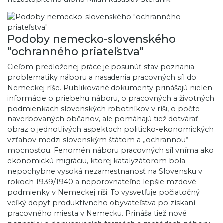
Podoby nemecko-slovenského
"ochranného priateľstva"
Cieľom predloženej práce je posunúť stav poznania
problematiky náboru a nasadenia pracovných síl do
Nemeckej ríše. Publikované dokumenty prinášajú nielen
informácie o priebehu náboru, o pracovných a životných
podmienkach slovenských robotníkov v ríši, o počte
naverbovaných občanov, ale pomáhajú tiež dotvárať
obraz o jednotlivých aspektoch politicko-ekonomických
vzťahov medzi slovenským štátom a „ochrannou“
mocnosťou. Fenomén náboru pracovných síl vníma ako
ekonomickú migráciu, ktorej katalyzátorom bola
nepochybne vysoká nezamestnanosť na Slovensku v
rokoch 1939/1940 a neporovnateľne lepšie mzdové
podmienky v Nemeckej ríši. To vysvetľuje počiatočný
veľký dopyt produktívneho obyvateľstva po získaní
pracovného miesta v Nemecku. Prináša tiež nové