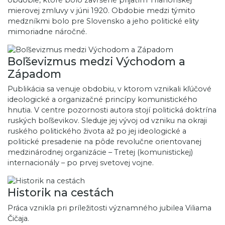
obdobie, ktoré bolo zavŕšené prijatím Trianonskej
mierovej zmluvy v júni 1920. Obdobie medzi týmito
medzníkmi bolo pre Slovensko a jeho politické elity
mimoriadne náročné.
Boľševizmus medzi Východom a
Západom
Publikácia sa venuje obdobiu, v ktorom vznikali kľúčové
ideologické a organizačné princípy komunistického
hnutia. V centre pozornosti autora stojí politická doktrína
ruských boľševikov. Sleduje jej vývoj od vzniku na okraji
ruského politického života až po jej ideologické a
politické presadenie na pôde revolučne orientovanej
medzinárodnej organizácie – Tretej (komunistickej)
internacionály – po prvej svetovej vojne.
Historik na cestách
Práca vznikla pri príležitosti významného jubilea Viliama
Čičaja.