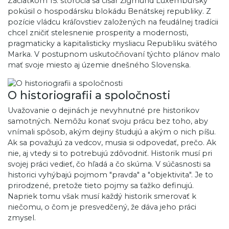
Začiatkom 15. storočia sa cisár Žigmund Luxemburský
pokúsil o hospodársku blokádu Benátskej republiky. Z
pozície vládcu kráľovstiev založených na feudálnej tradícii
chcel zničiť stelesnenie prosperity a modernosti,
pragmaticky a kapitalisticky mysliacu Republiku svätého
Marka. V postupnom uskutočňovaní týchto plánov malo
mať svoje miesto aj územie dnešného Slovenska.
O historiografii a spoločnosti
Uvažovanie o dejinách je nevyhnutné pre historikov
samotných. Nemôžu konať svoju prácu bez toho, aby
vnímali spôsob, akým dejiny študujú a akým o nich píšu.
Ak sa považujú za vedcov, musia si odpovedať, prečo. Ak
nie, aj vtedy si to potrebujú zdôvodniť. Historik musí pri
svojej práci vedieť, čo hľadá a čo skúma. V súčasnosti sa
historici vyhýbajú pojmom "pravda" a "objektivita". Je to
prirodzené, pretože tieto pojmy sa ťažko definujú.
Napriek tomu však musí každý historik smerovať k
niečomu, o čom je presvedčený, že dáva jeho práci
zmysel.