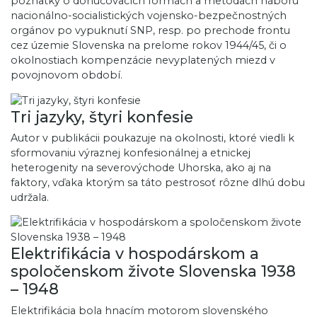
poznatky o donucovacích formách a metódach náboru
nacionálno-socialistických vojensko-bezpečnostných
orgánov po vypuknutí SNP, resp. po prechode frontu
cez územie Slovenska na prelome rokov 1944/45, či o
okolnostiach kompenzácie nevyplatených miezd v
povojnovom období.
Tri jazyky, štyri konfesie
Autor v publikácii poukazuje na okolnosti, ktoré viedli k
sformovaniu výraznej konfesionálnej a etnickej
heterogenity na severovýchode Uhorska, ako aj na
faktory, vďaka ktorým sa táto pestrosoť rôzne dlhú dobu
udržala.
Elektrifikácia v hospodárskom a
spoločenskom živote Slovenska 1938
– 1948
Elektrifikácia bola hnacím motorom slovenského