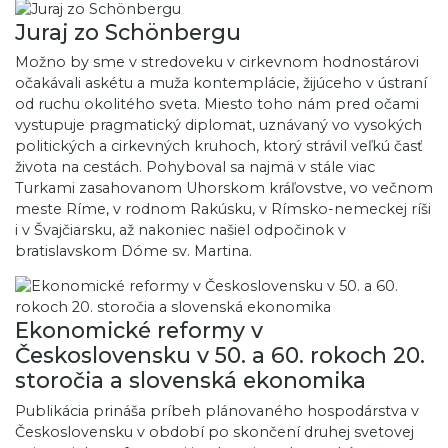
Juraj zo Schönbergu
Možno by sme v stredoveku v cirkevnom hodnostárovi
očakávali askétu a muža kontemplácie, žijúceho v ústraní
od ruchu okolitého sveta. Miesto toho nám pred očami
vystupuje pragmatický diplomat, uznávaný vo vysokých
politických a cirkevných kruhoch, ktorý strávil veľkú časť
života na cestách. Pohyboval sa najmä v stále viac
Turkami zasahovanom Uhorskom kráľovstve, vo večnom
meste Ríme, v rodnom Rakúsku, v Rímsko-nemeckej ríši
i v Švajčiarsku, až nakoniec našiel odpočinok v
bratislavskom Dóme sv. Martina.
Ekonomické reformy v
Československu v 50. a 60. rokoch 20.
storočia a slovenská ekonomika
Publikácia prináša príbeh plánovaného hospodárstva v
Československu v období po skončení druhej svetovej