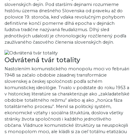
slovenských dejín. Pod staršími dejinami rozumieme
históriu územia dnešného Slovenska od praveku až do
polovice 19. storočia, keď vďaka revolučným pohybom
definitívne končí pomerne dlhá epocha v dejinách
ľudstva tradične nazývaná feudalizmus. Dlhý sled
jednotlivých udalostí je chronologicky rozčlenený podľa
zaužívaného časového členenia slovenských dejín.
Odvrátená tvár totality
Nastolením komunistického monopolu moci vo februári
1948 sa začalo obdobie zásadnej transformácie
slovenskej a českej spoločnosti podľa schém
komunistickej ideológie. Trvalo v podstate do roku 1953 a
v historickej literatúre sa charakterizuje ako „zakladateľské
obdobie totalitného režimu“ alebo aj ako „horúca fáza
totalitárneho procesu“. Menil sa politický systém,
ekonomické vzťahy i sociálna štruktúra, doslova všetky
stránky života spoločnosti i každého jednotlivého
občana. Vládnuce komunistické štruktúry sa neuspokojili
s monopolom moci, ale kládli si za cieľ totálnu etatizáciu