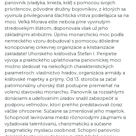
panovník (vladyka, knieža, kráľ) s pomocou svojich
prívržencov, pôvodne družiny bojovníkov, z ktorých sa
vyvinula privilegovaná šľachtická vrstva podieľajúca sa na
moci. Veľká Morava ešte nebola plne vyvinutým
stredovekým štátom, disponovala však už jeho
základnými atribútmi. Úplnú monarchickú moc podľa
nemeckého vzoru dobudoval s pomocou dôsledne
koncipovanej cirkevnej organizácie a kristianizácie
zakladateľ Uhorského kráľovstva Štefan I. Peripetie
vývoja a praktického uplatňovania panovníckej moci
možno sledovať na niekoľkých charakteristických
parametroch: vlastníctvo hradov, organizácia armády a
kráľovské majetky a príjmy. Od 13. storočia sa začal
patrimoniálny uhorský štát postupne premieňať na
volenú stavovskú monarchiu. Panovník sa rozsiahlymi
donáciami a udeľovaním úradov snažil zabezpečiť si
podporu veľmožov, ktorí preňho predstavovali čoraz
väčšie ohrozenie. Súčasne sa zmenšoval jeho majetok.
Schopnosť lavírovania medzi rôznorodými záujmami si
vyžadovala talentovanú, charizmatickú a súčasne
pragmaticky mysliacu osobnosť. Schopní panovníci