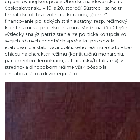
organizovanej korupcie v Uhorsku, na Slovensku a v
Československu v 19. a 20. storočí. Sústredili sa na tri
tematické oblasti: volebnú korupciu, „čierne“
financovanie politických strán a štátny, resp. režimový
klientelizmus a protekcionizmus. Medzi najdôležitejšie
výsledky analýz patrí zistenie, že politická korupcia vo
svojich rôznych podobách spočiatku prispievala
etablovaniu a stabilizácii politického režimu a štátu – bez
ohľadu na charakter režimu (konštitučnú monarchiu,
parlamentnú demokraciu, autoritársky/totalitárny), v
stredno- a dlhodobom režime však pôsobila
destabilizujúco a dezintegrujúco.