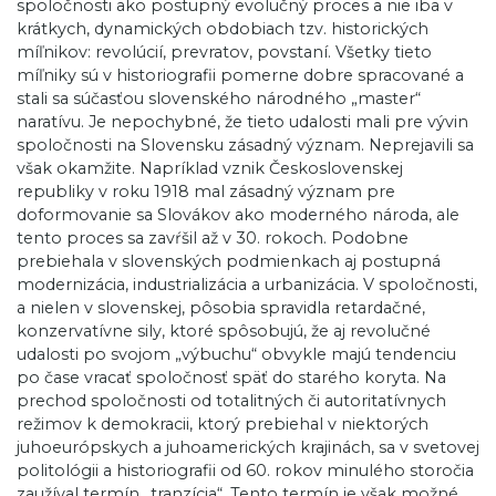
spoločnosti ako postupný evolučný proces a nie iba v
krátkych, dynamických obdobiach tzv. historických
míľnikov: revolúcií, prevratov, povstaní. Všetky tieto
míľniky sú v historiografii pomerne dobre spracované a
stali sa súčasťou slovenského národného „master“
naratívu. Je nepochybné, že tieto udalosti mali pre vývin
spoločnosti na Slovensku zásadný význam. Neprejavili sa
však okamžite. Napríklad vznik Československej
republiky v roku 1918 mal zásadný význam pre
doformovanie sa Slovákov ako moderného národa, ale
tento proces sa zavŕšil až v 30. rokoch. Podobne
prebiehala v slovenských podmienkach aj postupná
modernizácia, industrializácia a urbanizácia. V spoločnosti,
a nielen v slovenskej, pôsobia spravidla retardačné,
konzervatívne sily, ktoré spôsobujú, že aj revolučné
udalosti po svojom „výbuchu“ obvykle majú tendenciu
po čase vracať spoločnosť späť do starého koryta. Na
prechod spoločnosti od totalitných či autoritatívnych
režimov k demokracii, ktorý prebiehal v niektorých
juhoeurópskych a juhoamerických krajinách, sa v svetovej
politológii a historiografii od 60. rokov minulého storočia
zaužíval termín „tranzícia“. Tento termín je však možné