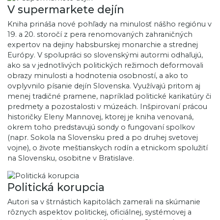
V supermarkete dejín
Kniha prináša nové pohľady na minulosť nášho regiónu v
19. a 20. storočí z pera renomovaných zahraničných
expertov na dejiny habsburskej monarchie a strednej
Európy. V spolupráci so slovenskými autormi odhaľujú,
ako sa v jednotlivých politických režimoch deformovali
obrazy minulosti a hodnotenia osobností, a ako to
ovplyvnilo písanie dejín Slovenska. Využívajú pritom aj
menej tradičné pramene, napríklad politické karikatúry či
predmety a pozostalosti v múzeách. Inšpirovaní prácou
historičky Eleny Mannovej, ktorej je kniha venovaná,
okrem toho predstavujú sondy o fungovaní spolkov
(napr. Sokola na Slovensku pred a po druhej svetovej
vojne), o živote meštianskych rodín a etnickom spolužití
na Slovensku, osobitne v Bratislave.
Politická korupcia
Autori sa v štrnástich kapitolách zamerali na skúmanie
rôznych aspektov politickej, oficiálnej, systémovej a