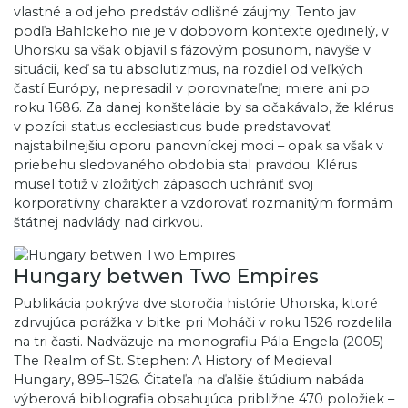
vlastné a od jeho predstáv odlišné záujmy. Tento jav
podľa Bahlckeho nie je v dobovom kontexte ojedinelý, v
Uhorsku sa však objavil s fázovým posunom, navyše v
situácii, keď sa tu absolutizmus, na rozdiel od veľkých
častí Európy, nepresadil v porovnateľnej miere ani po
roku 1686. Za danej konštelácie by sa očakávalo, že klérus
v pozícii status ecclesiasticus bude predstavovať
najstabilnejšiu oporu panovníckej moci – opak sa však v
priebehu sledovaného obdobia stal pravdou. Klérus
musel totiž v zložitých zápasoch uchrániť svoj
korporatívny charakter a vzdorovať rozmanitým formám
štátnej nadvlády nad cirkvou.
Hungary betwen Two Empires
Publikácia pokrýva dve storočia histórie Uhorska, ktoré
zdrvujúca porážka v bitke pri Moháči v roku 1526 rozdelila
na tri časti. Nadväzuje na monografiu Pála Engela (2005)
The Realm of St. Stephen: A History of Medieval
Hungary, 895–1526. Čitateľa na ďalšie štúdium nabáda
výberová bibliografia obsahujúca približne 470 položiek –