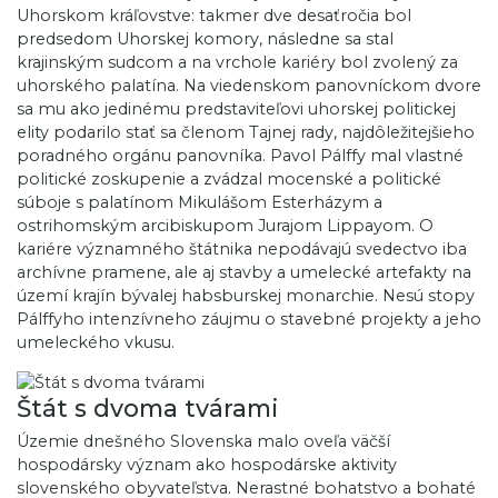
Uhorskom kráľovstve: takmer dve desaťročia bol
predsedom Uhorskej komory, následne sa stal
krajinským sudcom a na vrchole kariéry bol zvolený za
uhorského palatína. Na viedenskom panovníckom dvore
sa mu ako jedinému predstaviteľovi uhorskej politickej
elity podarilo stať sa členom Tajnej rady, najdôležitejšieho
poradného orgánu panovníka. Pavol Pálffy mal vlastné
politické zoskupenie a zvádzal mocenské a politické
súboje s palatínom Mikulášom Esterházym a
ostrihomským arcibiskupom Jurajom Lippayom. O
kariére významného štátnika nepodávajú svedectvo iba
archívne pramene, ale aj stavby a umelecké artefakty na
území krajín bývalej habsburskej monarchie. Nesú stopy
Pálffyho intenzívneho záujmu o stavebné projekty a jeho
umeleckého vkusu.
Štát s dvoma tvárami
Územie dnešného Slovenska malo oveľa väčší
hospodársky význam ako hospodárske aktivity
slovenského obyvateľstva. Nerastné bohatstvo a bohaté