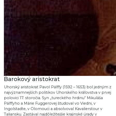
Barokový aristokrat
Uhorský aristokrat Pavol Pálffy (1592 – 1653) bol jedným z
najvýznamnejších politikov Uhorského kráľovstva v prvej
polovici 17. storočia. Syn „tureckého hrdinu“ Mikuláša
Pálffyho a Márie Fuggerovej študoval vo Viedni, v
Ingolstadte, v Olomouci a absolvoval Kavalierstour v
Taliansku. Zastával najdôležitejšie krajinské úrady v