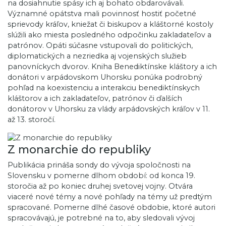
na dosiahnutie spásy ich aj bohato obdarovávali.
Významné opátstva mali povinnosť hostiť početné
sprievody kráľov, kniežat či biskupov a kláštorné kostoly
slúžili ako miesta posledného odpočinku zakladateľov a
patrónov. Opáti súčasne vstupovali do politických,
diplomatických a nezriedka aj vojenských služieb
panovníckych dvorov. Kniha Benediktínske kláštory a ich
donátori v arpádovskom Uhorsku ponúka podrobný
pohľad na koexistenciu a interakciu benediktínskych
kláštorov a ich zakladateľov, patrónov či ďalších
donátorov v Uhorsku za vlády arpádovských kráľov v 11.
až 13. storočí.
Z monarchie do republiky
Publikácia prináša sondy do vývoja spoločnosti na
Slovensku v pomerne dlhom období: od konca 19.
storočia až po koniec druhej svetovej vojny. Otvára
viaceré nové témy a nové pohľady na témy už predtým
spracované. Pomerne dlhé časové obdobie, ktoré autori
spracovávajú, je potrebné na to, aby sledovali vývoj