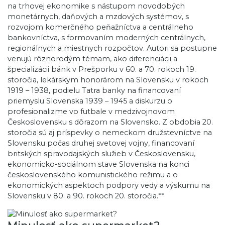
na trhovej ekonomike s nástupom novodobých
monetárnych, daňových a mzdových systémov, s
rozvojom komerčného peňažníctva a centrálneho
bankovníctva, s formovaním moderných centrálnych,
regionálnych a miestnych rozpočtov. Autori sa postupne
venujú rôznorodým témam, ako diferenciácii a
špecializácii bánk v Prešporku v 60. a 70. rokoch 19.
storočia, lekárskym honorárom na Slovensku v rokoch
1919 – 1938, podielu Tatra banky na financovaní
priemyslu Slovenska 1939 – 1945 a diskurzu o
profesionalizme vo futbale v medzivojnovom
Československu s dôrazom na Slovensko. Z obdobia 20.
storočia sú aj príspevky o nemeckom družstevníctve na
Slovensku počas druhej svetovej vojny, financovaní
britských spravodajských služieb v Československu,
ekonomicko-sociálnom stave Slovenska na konci
československého komunistického režimu a o
ekonomických aspektoch podpory vedy a výskumu na
Slovensku v 80. a 90. rokoch 20. storočia.**