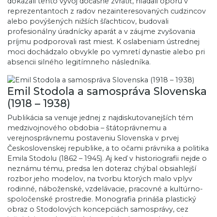
dokázali tento vývoj dočasne zvrátiť, hľadali oporu v
reprezentantoch z radov nezainteresovaných cudzincov
alebo povýšených nižších šľachticov, budovali
profesionálny úradnícky aparát a v záujme zvyšovania
príjmu podporovali rast miest. K oslabeniam ústrednej
moci dochádzalo obvykle po vymretí dynastie alebo pri
absencii silného legitímneho následníka.
Emil Stodola a samospráva Slovenska
(1918 – 1938)
Publikácia sa venuje jednej z najdiskutovanejších tém
medzivojnového obdobia – štátoprávnemu a
verejnosprávnemu postaveniu Slovenska v prvej
Československej republike, a to očami právnika a politika
Emila Stodolu (1862 – 1945). Aj keď v historiografii nejde o
neznámu tému, predsa len doteraz chýbal obsiahlejší
rozbor jeho modelov, na tvorbu ktorých malo vplyv
rodinné, náboženské, vzdelávacie, pracovné a kultúrno-
spoločenské prostredie. Monografia prináša plastický
obraz o Stodolových koncepciách samosprávy, cez