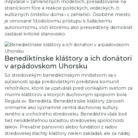
inšpirácie v zahraničných modeloch, presadzovanie na
straníckom fóre a reakcie politických, vedeckých, či
kultúrnych činiteľov doma i v zahraničí. Osobitné miesto
je venované Stodolovmu prístupu k ľudáckemu
autonomizmu, voči ktorému ako presvedčený demokrat
zastával kritické stanovisko.
Benediktínske kláštory a ich donátori
v arpádovskom Uhorsku
So stredovekým benediktínskym mníšstvom sa v
súčasnosti spája predovšetkým predstava komunít
rehoľníkov, ktoré sa uzatvárali pred vonkajším svetom za
múrmi kláštorov a ktorých duchovným spojivom bola
Regula sv. Benedikta. Benediktínske kláštory zároveň
vnímame ako významné centrá duchovnej kultúry
raného a vrcholného stredoveku. Benediktíni však boli
tiež neoddeliteľnou súčasťou stredovekej spoločnosti
laikov. Prevažne panovníci alebo fundátori z radov
stredovekej šľachty kláštory nielen zakladali, ale za nádej