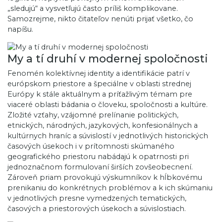
„sledujú“ a vysvetľujú často príliš komplikovane.
Samozrejme, nikto čitateľov nenúti prijať všetko, čo
napíšu.
My a tí druhí v modernej spoločnosti
Fenomén kolektívnej identity a identifikácie patrí v
európskom priestore a špeciálne v oblasti strednej
Európy k stále aktuálnym a príťažlivým témam pre
viaceré oblasti bádania o človeku, spoločnosti a kultúre.
Zložité vzťahy, vzájomné prelínanie politických,
etnických, národných, jazykových, konfesionálnych a
kultúrnych hraníc a súvislostí v jednotlivých historických
časových úsekoch i v prítomnosti skúmaného
geografického priestoru nabádajú k opatrnosti pri
jednoznačnom formulovaní širších zovšeobecnení.
Zároveň priam provokujú výskumníkov k hĺbkovému
prenikaniu do konkrétnych problémov a k ich skúmaniu
v jednotlivých presne vymedzených tematických,
časových a priestorových úsekoch a súvislostiach.