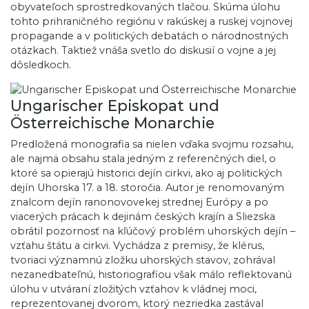
obyvateľoch sprostredkovaných tlačou. Skúma úlohu
tohto prihraničného regiónu v rakúskej a ruskej vojnovej
propagande a v politických debatách o národnostných
otázkach. Taktiež vnáša svetlo do diskusií o vojne a jej
dôsledkoch.
Ungarischer Episkopat und
Österreichische Monarchie
Predložená monografia sa nielen vďaka svojmu rozsahu,
ale najmä obsahu stala jedným z referenčných diel, o
ktoré sa opierajú historici dejín cirkvi, ako aj politických
dejín Uhorska 17. a 18. storočia. Autor je renomovaným
znalcom dejín ranonovovekej strednej Európy a po
viacerých prácach k dejinám českých krajín a Sliezska
obrátil pozornosť na kľúčový problém uhorských dejín –
vzťahu štátu a cirkvi. Vychádza z premisy, že klérus,
tvoriaci významnú zložku uhorských stavov, zohrával
nezanedbateľnú, historiografiou však málo reflektovanú
úlohu v utváraní zložitých vzťahov k vládnej moci,
reprezentovanej dvorom, ktorý nezriedka zastával