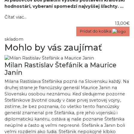
Arpádovcov boli palatíni vysoko postavení kráľovskí
hodnostári, vyberaní spomedzi najvyššej šľachty.
...
Čítať viac...
13,00€
Pridať do košíka
skladom
Mohlo by vás zaujímať
Milan Rastislav Štefánik a Maurice
Janin
Milana Rastislava Štefánika pozná na Slovensku každý. Na
druhej strane je francúzsky generál Maurice Janin na
Slovensku osobou neznámou. Keď sledujeme pozorne
Štefánikove životné osudy v čase prvej svetovej vojny,
zistíme, že bez poznania, čo všetko tento francúzsky
generál znamenal pre Štefánika, pre jeho vojenskú i
diplomatickú kariéru, ostáva aj naše poznanie Štefánika
neúplné a často aj veľmi nepresné. Štefánik a Janin boli
veľmi rozdielni ako ľudia. Štefánik nepokojné klbko