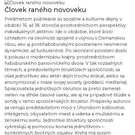
Človek raného novoveku
Predmetom publikácie sú sociálne a kultúrne dejiny v
období 16. až 18. storočia prostredníctvom perspektívy
individuálnych aktérov. Ide o obdobie, ktoré bolo
vzhľadom na okolnosti spojené s vojnou s Osmanskou
ríšou, ako aj protihabsburskými povstaniami nesmierne
dynamické, až turbulentné. Po skončení povstaní došlo
k pokusu o modernizáciu krajiny prostredníctvom
habsburského panovníckeho dvora. V tak rozsiahlych
témach, a predovšetkým štruktúrach spoločnosti, sa
však jednotlivec ako aktér dejín trochu strácal, alebo sa
anonymizoval v mase svojej society (poddaní, mešťania).
Spracovatelia jednotlivých okruhov sa preto zamerali
nielen na dlhšie časové úseky, ale aj na prípadové štúdie a
sondy v rámci spoločenských štruktúr. Príspevky autorov
sa venujú predstaviteľom moci v Uhorskom kráľovstve,
inteligencii, obyvateľom miest a vidieka a mužskému a
ženskému svetu. Jednotlivé štruktúry spoločnosti
vykresľujú aj pomocou konania jednotlivcov –
konkrétnych životných osudov. Kniha má svojim