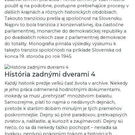
použiť aj na podobne, postupne prebiehajúce procesy v
ďalších krajinách a rôznych historických obdobiach.
Takouto tranzíciou prešla aj spoločnosť na Slovensku.
Najprv to bola tranzícia z konzervatívnej, iba čiastočne
parlamentnej, monarchie do demokratickej republiky a
po dvadsiatich rokoch zase z parlamentnej demokracie
do totality. Monografia prináša výsledky výskumu k
takejto tranzícii spoločnosti na príklade Slovenska od
konca 19. storočia po rok 1945.
História zadnými dverami 4
Každý historik prežije veľkú časť života v archíve. Niekedy
je jeho práca odmenená hodnotnými dokumentami,
inokedy sa musí „prehrýzať“ množstvom balastu.
Samozrejme, platí to najmä o nedávnych dejinách,
pretože k starším dobám minulým je tých prameňov
poskromnejšie. Dejiny sú plné paradoxov, prekvapivých
zvratov a, našťastie, aj kuriozít a zaujímavostí. Dejiny sú
niečo, čo sa dá niekedy ťažko pochopiť – neriadia sa
logikou, neplynú pokojným tokom a historici ich