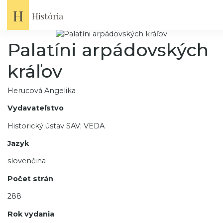
Domov
Knihy
Palatíni arpádovských kráľov
H
História
Palatíni arpádovských
kráľov
Herucová Angelika
Vydavateľstvo
Historický ústav SAV; VEDA
Jazyk
slovenčina
Počet strán
288
Rok vydania