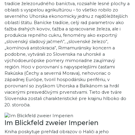
tradície železorudného baníctva, rozsiahle lesné plochy a
oblasti s vyspelou agrikultúrou – to všetko robilo zo
severného Uhorska ekonomicky jednu z najdôležitejších
oblastí štátu. Banícke tradície, celý rad parametrov ako
ťažba drahých kovov, ťažba a spracovanie železa, ale i
produkcia repného cukru, fenomény ako exportný
„slovenský sladový jačmeň“, „slovenské železo“,
„komínová aristokracia“, Rimamuránsky koncern a
podobne, vytvárali zo Slovenska na uhorské a
východoeurópske pomery mimoriadne zaujímavý
región. Hoci v porovnaní s najvyspelejšími časťami
Rakúska (Čechy a severná Morava), nehovoriac o
západnej Európe, tvoril hospodársku perifériu, v
porovnaní so zvyškom Uhorska a Balkánom sa hrdil
viacerými presvedčivými prvenstvami. Tieto dve tváre
Slovenska zostali charakteristické pre krajinu hlboko do
20. storočia.
Im Blickfeld zweier Imperien
Kniha poskytuje prehľad obrazov o Haliči a jeho