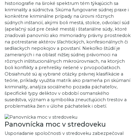
historiografie na široké spektrum tém týkajúcich sa
kriminality a súdnictva. Skúma fungovanie súdnej praxe i
konkrétne kriminálne prípady na úrovni rôznych
súdnych inštancií, akými boli mestá, stolice, odvolací súd
(apelačný súd pre české mestá) i štatariálne súdy, ktoré
zriaďovali panovníci ako mimoriadny právny prostriedok
na potrestanie aktérov šľachtických, konfesionálnych či
sedliackych nepokojov a povstaní. Niekoľko štúdií je
zameraných i na oblasť nižšej súdnej právomoci na
rôznych inštitucionálnych mikroúrovniach, na ktorých
boli konflikty a prehrešky riešené v prvopočiatkoch.
Obsiahnuté sú aj vybrané otázky právnej klasifikácie a
teórie, príklady využitia matrík ako prameňa pri skúmaní
kriminality, analýza sociálneho pozadia páchateľov,
špecifické typy deliktov v období osmanského
susedstva, význam a symbolika zneucťujúcich trestov a
problematika žien v úlohe páchateliek i obetí.
Panovnícka moc v stredoveku
Usporiadanie spoločnosti v stredoveku zabezpečoval