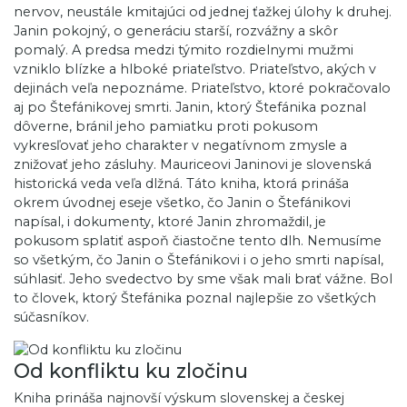
nervov, neustále kmitajúci od jednej ťažkej úlohy k druhej.
Janin pokojný, o generáciu starší, rozvážny a skôr
pomalý. A predsa medzi týmito rozdielnymi mužmi
vzniklo blízke a hlboké priateľstvo. Priateľstvo, akých v
dejinách veľa nepoznáme. Priateľstvo, ktoré pokračovalo
aj po Štefánikovej smrti. Janin, ktorý Štefánika poznal
dôverne, bránil jeho pamiatku proti pokusom
vykresľovať jeho charakter v negatívnom zmysle a
znižovať jeho zásluhy. Mauriceovi Janinovi je slovenská
historická veda veľa dlžná. Táto kniha, ktorá prináša
okrem úvodnej eseje všetko, čo Janin o Štefánikovi
napísal, i dokumenty, ktoré Janin zhromaždil, je
pokusom splatiť aspoň čiastočne tento dlh. Nemusíme
so všetkým, čo Janin o Štefánikovi i o jeho smrti napísal,
súhlasiť. Jeho svedectvo by sme však mali brať vážne. Bol
to človek, ktorý Štefánika poznal najlepšie zo všetkých
súčasníkov.
Od konfliktu ku zločinu
Kniha prináša najnovší výskum slovenskej a českej