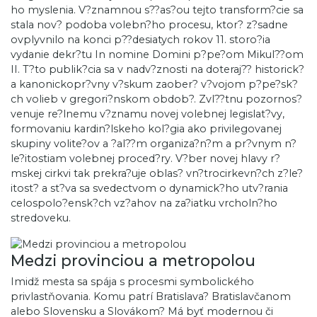
ho myslenia. V?znamnou s??as?ou tejto transform?cie sa
stala nov? podoba volebn?ho procesu, ktor? z?sadne
ovplyvnilo na konci p??desiatych rokov 11. storo?ia
vydanie dekr?tu In nomine Domini p?pe?om Mikul??om
II. T?to publik?cia sa v nadv?znosti na doteraj?? historick?
a kanonickopr?vny v?skum zaober? v?vojom p?pe?sk?
ch volieb v gregori?nskom obdob?. Zvl??tnu pozornos?
venuje re?lnemu v?znamu novej volebnej legislat?vy,
formovaniu kardin?lskeho kol?gia ako privilegovanej
skupiny volite?ov a ?al??m organiza?n?m a pr?vnym n?
le?itostiam volebnej proced?ry. V?ber novej hlavy r?
mskej cirkvi tak prekra?uje oblas? vn?trocirkevn?ch z?le?
itost? a st?va sa svedectvom o dynamick?ho utv?rania
celospolo?ensk?ch vz?ahov na za?iatku vrcholn?ho
stredoveku.
Medzi provinciou a metropolou
Imidž mesta sa spája s procesmi symbolického
privlastňovania. Komu patrí Bratislava? Bratislavčanom
alebo Slovensku a Slovákom? Má byť modernou či