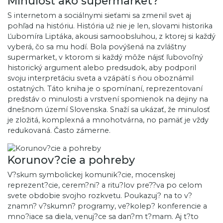
Minulosť ako supermarket?
S internetom a sociálnymi sieťami sa zmenil svet aj
pohľad na históriu. História už nie je len, slovami historika
Ľubomíra Liptáka, akousi samoobsluhou, z ktorej si každý
vyberá, čo sa mu hodí. Bola povýšená na zvláštny
supermarket, v ktorom si každý môže nájsť ľubovoľný
historický argument alebo predsudok, aby podporil
svoju interpretáciu sveta a vzápätí s ňou oboznámil
ostatných. Táto kniha je o spomínaní, reprezentovaní
predstáv o minulosti a vrstvení spomienok na dejiny na
dnešnom území Slovenska. Snaží sa ukázať, že minulosť
je zložitá, komplexná a mnohotvárna, no pamäť je vždy
redukovaná. Často zámerne.
Korunov?cie a pohreby
V?skum symbolickej komunik?cie, mocenskej
reprezent?cie, cerem?ni? a ritu?lov pre??va po celom
svete obdobie svojho rozkvetu. Poukazuj? na to v?
znamn? v?skumn? programy, ve?kolep? konferencie a
mno?iace sa diela, venuj?ce sa dan?m t?mam. Aj t?to