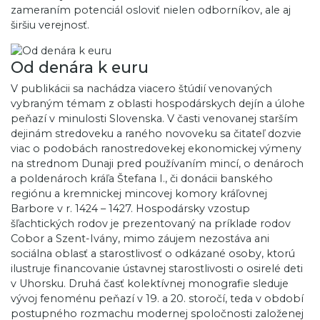
zameraním potenciál osloviť nielen odborníkov, ale aj
širšiu verejnosť.
Od denára k euru
V publikácii sa nachádza viacero štúdií venovaných
vybraným témam z oblasti hospodárskych dejín a úlohe
peňazí v minulosti Slovenska. V časti venovanej starším
dejinám stredoveku a raného novoveku sa čitateľ dozvie
viac o podobách ranostredovekej ekonomickej výmeny
na strednom Dunaji pred používaním mincí, o denároch
a poldenároch kráľa Štefana I., či donácii banského
regiónu a kremnickej mincovej komory kráľovnej
Barbore v r. 1424 – 1427. Hospodársky vzostup
šľachtických rodov je prezentovaný na príklade rodov
Cobor a Szent-Ivány, mimo záujem nezostáva ani
sociálna oblasť a starostlivosť o odkázané osoby, ktorú
ilustruje financovanie ústavnej starostlivosti o osirelé deti
v Uhorsku. Druhá časť kolektívnej monografie sleduje
vývoj fenoménu peňazí v 19. a 20. storočí, teda v období
postupného rozmachu modernej spoločnosti založenej