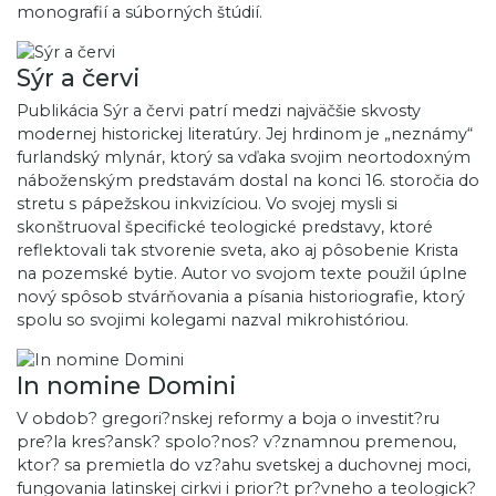
monografií a súborných štúdií.
Sýr a červi
Publikácia Sýr a červi patrí medzi najväčšie skvosty
modernej historickej literatúry. Jej hrdinom je „neznámy“
furlandský mlynár, ktorý sa vďaka svojim neortodoxným
náboženským predstavám dostal na konci 16. storočia do
stretu s pápežskou inkvizíciou. Vo svojej mysli si
skonštruoval špecifické teologické predstavy, ktoré
reflektovali tak stvorenie sveta, ako aj pôsobenie Krista
na pozemské bytie. Autor vo svojom texte použil úplne
nový spôsob stvárňovania a písania historiografie, ktorý
spolu so svojimi kolegami nazval mikrohistóriou.
In nomine Domini
V obdob? gregori?nskej reformy a boja o investit?ru
pre?la kres?ansk? spolo?nos? v?znamnou premenou,
ktor? sa premietla do vz?ahu svetskej a duchovnej moci,
fungovania latinskej cirkvi i prior?t pr?vneho a teologick?