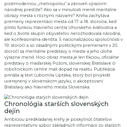
postmodernou „metropolou“ a zároveň výrazom
národnej prestíže? Ako sa v minulosti menili mentálne
obrazy mesta s rôznymi názvami? Kniha zachytáva
premeny reprezentácií mesta od 17. a 18. storočia, keď
plnilo funkciu hlavného centra Uhorského kráľovstva a
keď o živote skupín obyvateľov nerozhodovala národná,
ale konfesionálna identita. S nacionalizáciou spoločnosti v
19. storočí a so zásadnými politickými premenami v 20.
storočí sa mentálne predstavy o meste a jeho úlohe
výrazne menili. Hoci obraz mesta je len fikciou, oficiálne
predstavy o maďarskej Požoni, slovenskej Bratislave či
robotníckom centre mali dopad na realitu. Publikácia
prináša aj text Ľubomíra Liptáka, ktorý bol prvýkrát
uverejnený v slovenskom jazyku, o akceptovaní
Bratislavy ako hlavného mesta Slovenska.
Chronológia starších slovenských
dejín
Ambíciou predkladanej knihy je poskytnúť čitateľovi
reprezentatívny súbor základných informácií zo starších