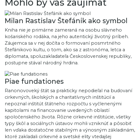
Mohlo by vás zaujímať
Milan Rastislav Štefánik ako symbol
Kniha nie je primárne zameraná na osobu slávneho
košariského rodáka, na jeho autentický životný príbeh.
Záujemca sa v nej dočíta o formovaní posmrtného
Štefánikovo kultu, o tom, ako sa z astronóma, letca a
diplomata, spoluzakladateľa Československej republiky,
postupne stával národný hrdina.
Piae fundationes
Ranonovoveký štát sa prakticky nepodieľal na budovaní
cirkevných, školských a charitatívnych inštitúcií a
nepoznal inštitút štátneho rozpočtu s vyčlenenými
kapitolami na financovanie uvedených oblastí
spoločenského života. Rôzne cirkevné inštitúcie, všetky
typy škôl a sociálnych ústavov mohli vzniknúť a pôsobiť
len vďaka dostatočne stabilným a výnosným základinám,
ktoré zakladali cirkevné a svetské elity vtedajšej