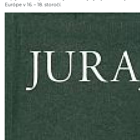
Európe v 16. – 18. storočí.