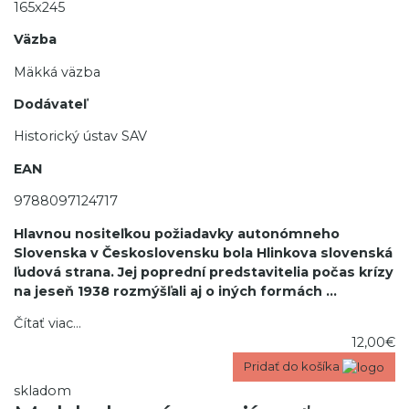
165x245
Väzba
Mäkká väzba
Dodávateľ
Historický ústav SAV
EAN
9788097124717
Hlavnou nositeľkou požiadavky autonómneho
Slovenska v Československu bola Hlinkova slovenská
ľudová strana. Jej poprední predstavitelia počas krízy
na jeseň 1938 rozmýšľali aj o iných formách
...
Čítať viac...
12,00€
Pridať do košíka
skladom