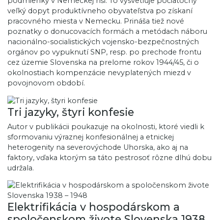
podmienky v Nemeckej ríši. To vysvetľuje počiatočný
veľký dopyt produktívneho obyvateľstva po získaní
pracovného miesta v Nemecku. Prináša tiež nové
poznatky o donucovacích formách a metódach náboru
nacionálno-socialistických vojensko-bezpečnostných
orgánov po vypuknutí SNP, resp. po prechode frontu
cez územie Slovenska na prelome rokov 1944/45, či o
okolnostiach kompenzácie nevyplatených miezd v
povojnovom období.
Tri jazyky, štyri konfesie
Autor v publikácii poukazuje na okolnosti, ktoré viedli k
sformovaniu výraznej konfesionálnej a etnickej
heterogenity na severovýchode Uhorska, ako aj na
faktory, vďaka ktorým sa táto pestrosoť rôzne dlhú dobu
udržala.
Elektrifikácia v hospodárskom a
spoločenskom živote Slovenska 1938