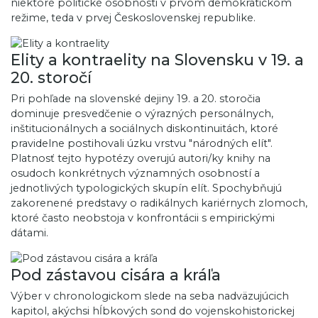
niektoré politické osobnosti v prvom demokratickom
režime, teda v prvej Československej republike.
Elity a kontraelity na Slovensku v 19. a
20. storočí
Pri pohľade na slovenské dejiny 19. a 20. storočia
dominuje presvedčenie o výrazných personálnych,
inštitucionálnych a sociálnych diskontinuitách, ktoré
pravidelne postihovali úzku vrstvu "národných elít".
Platnosť tejto hypotézy overujú autori/ky knihy na
osudoch konkrétnych významných osobností a
jednotlivých typologických skupín elít. Spochybňujú
zakorenené predstavy o radikálnych kariérnych zlomoch,
ktoré často neobstoja v konfrontácii s empirickými
dátami.
Pod zástavou cisára a kráľa
Výber v chronologickom slede na seba nadväzujúcich
kapitol, akýchsi hĺbkových sond do vojenskohistorickej