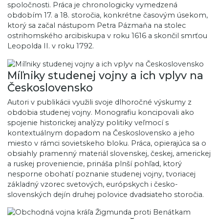
spoločnosti. Práca je chronologicky vymedzená
obdobím 17. a 18. storočia, konkrétne časovým úsekom,
ktorý sa začal nástupom Petra Pázmaňa na stolec
ostrihomského arcibiskupa v roku 1616 a skončil smrťou
Leopolda II. v roku 1792.
Míľniky studenej vojny a ich vplyv na
Československo
Autori v publikácii využili svoje dlhoročné výskumy z
obdobia studenej vojny. Monografiu koncipovali ako
spojenie historickej analýzy politiky veľmocí s
kontextuálnym dopadom na Československo a jeho
miesto v rámci sovietskeho bloku. Práca, opierajúca sa o
obsiahly pramenný materiál slovenskej, českej, americkej
a ruskej proveniencie, prináša plnší pohľad, ktorý
nesporne obohatí poznanie studenej vojny, tvoriacej
základný vzorec svetových, európskych i česko-
slovenských dejín druhej polovice dvadsiateho storočia.