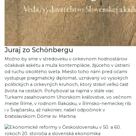
Juraj zo Schönbergu
Možno by sme v stredoveku v cirkevnom hodnostárovi
očakávali askétu a muža kontemplácie, žijúceho v ústraní
od ruchu okolitého sveta. Miesto toho nám pred očami
vystupuje pragmatický diplomat, uznávaný vo vysokých
politických a cirkevných kruhoch, ktorý strávil veľkú časť
života na cestách. Pohyboval sa najmä v stále viac
Turkami zasahovanom Uhorskom kráľovstve, vo večnom
meste Ríme, v rodnom Rakúsku, v Rímsko-nemeckej ríši
i v Švajčiarsku, až nakoniec našiel odpočinok v
bratislavskom Dóme sv. Martina.