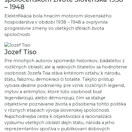
– 1948
Elektrifikácia bola hnacím motorom slovenského
hospodárstva v období 1938 – 1948 a ovplyvnila
progresívne zmeny vo všetkých sférach života
spoločnosti.
Jozef Tiso
Pre mnohých autorov spomedzi historikov, bádateľov z
rozličných oblastí, ale aj radových čitateľov sa hodnotenie
osobnosti Jozefa Tisa stáva kritériom vzťahu k národu,
štátu, fašizmu, demokracii či totalite. Takýto prístup
vytvára ideálne podmienky pre vznik rozličných legiend,
mýtov a antimýtov, ktoré túto osobnosť buď
legendarizujú, alebo démonizujú, čím sa sťažuje
objektívne poznávanie života a pôsobenia tohto politika
v rôznych etapách vývoja slovenskej spoločnosti.
Najschodnejšia cesta k objektivizácii a racionalizácii
výskumu všetkých oblastí dejín štátu, národa a jeho
reprezentantov spočíva v publikovaní dobových