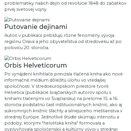
problematiky našich dejín od revolúcie 1848 do začiatkov
prvej svetovej vojny.
Putovanie dejinami
Autori v publikácii približujú rôzne fenomény vývoja
regiónu Orava a jeho obyvateľstva od stredoveku až po
polovicu 20. storočia.
Orbis Helveticorum
Po vynájdení kníhtlače prevzala tlačená kniha ako nové
informačné médium dôležitú úlohu vo vtedajšej
spoločnosti. V stredoeurópskom priestore tvorili
Helvetica (publikácie švajčiarskych autorov spolu s
knihami tlačenými vo Švajčiarsku) na prelome 15. a 16.
storočia podstatnú časť inštitucionálnych knižníc, ako aj
súkromných knižníc šľachty a silnejúceho meštianstva v
strednej Európe. Jednotlivé štúdie skúmajú intenzitu a
podoby, ktorými "helvétska kniha" formovala a
ovplyvňovala spoločenský a kultúrny vývoj v strednej