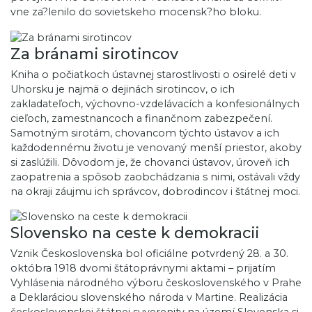
vne za?lenilo do sovietskeho mocensk?ho bloku.
Za bránami sirotincov
Kniha o počiatkoch ústavnej starostlivosti o osirelé deti v
Uhorsku je najmä o dejinách sirotincov, o ich
zakladateľoch, výchovno-vzdelávacích a konfesionálnych
cieľoch, zamestnancoch a finančnom zabezpečení.
Samotným sirotám, chovancom týchto ústavov a ich
každodennému životu je venovaný menší priestor, akoby
si zaslúžili. Dôvodom je, že chovanci ústavov, úroveň ich
zaopatrenia a spôsob zaobchádzania s nimi, ostávali vždy
na okraji záujmu ich správcov, dobrodincov i štátnej moci.
Slovensko na ceste k demokracii
Vznik Československa bol oficiálne potvrdený 28. a 30.
októbra 1918 dvomi štátoprávnymi aktami – prijatím
Vyhlásenia národného výboru československého v Prahe
a Deklaráciou slovenského národa v Martine. Realizácia