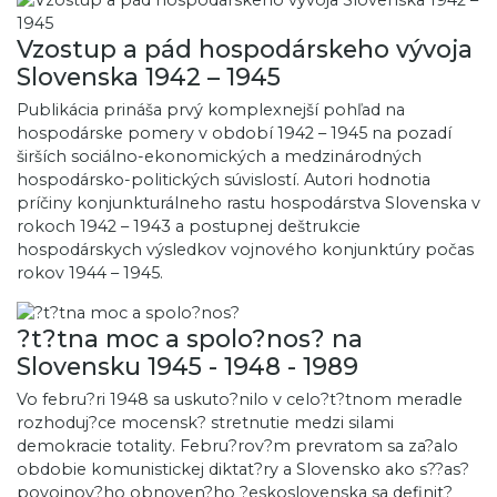
Vzostup a pád hospodárskeho vývoja
Slovenska 1942 – 1945
Publikácia prináša prvý komplexnejší pohľad na
hospodárske pomery v období 1942 – 1945 na pozadí
širších sociálno-ekonomických a medzinárodných
hospodársko-politických súvislostí. Autori hodnotia
príčiny konjunkturálneho rastu hospodárstva Slovenska v
rokoch 1942 – 1943 a postupnej deštrukcie
hospodárskych výsledkov vojnového konjunktúry počas
rokov 1944 – 1945.
?t?tna moc a spolo?nos? na
Slovensku 1945 - 1948 - 1989
Vo febru?ri 1948 sa uskuto?nilo v celo?t?tnom meradle
rozhoduj?ce mocensk? stretnutie medzi silami
demokracie totality. Febru?rov?m prevratom sa za?alo
obdobie komunistickej diktat?ry a Slovensko ako s??as?
povojnov?ho obnoven?ho ?eskoslovenska sa definit?