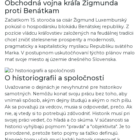
Obchodná vojna kráľa Žigmunda
proti Benátkam
Začiatkom 15. storočia sa cisár Žigmund Luxemburský
pokúsil o hospodársku blokádu Benátskej republiky. Z
pozície vládcu kráľovstiev založených na feudálnej tradícii
chcel zničiť stelesnenie prosperity a modernosti,
pragmaticky a kapitalisticky mysliacu Republiku svätého
Marka. V postupnom uskutočňovaní týchto plánov malo
mať svoje miesto aj územie dnešného Slovenska.
O historiografii a spoločnosti
Uvažovanie o dejinách je nevyhnutné pre historikov
samotných. Nemôžu konať svoju prácu bez toho, aby
vnímali spôsob, akým dejiny študujú a akým o nich píšu.
Ak sa považujú za vedcov, musia si odpovedať, prečo. Ak
nie, aj vtedy si to potrebujú zdôvodniť. Historik musí pri
svojej práci vedieť, čo hľadá a čo skúma. V súčasnosti sa
historici vyhýbajú pojmom "pravda" a "objektivita". Je to
prirodzené, pretože tieto pojmy sa ťažko definujú.
Napriek tomu však musí každý historik smerovať k