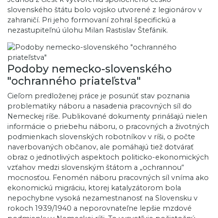
slovenského štátu bolo vojsko utvorené z legionárov v
zahraničí. Pri jeho formovaní zohral špecifickú a
nezastupiteľnú úlohu Milan Rastislav Štefánik.
Podoby nemecko-slovenského
"ochranného priateľstva"
Cieľom predloženej práce je posunúť stav poznania
problematiky náboru a nasadenia pracovných síl do
Nemeckej ríše. Publikované dokumenty prinášajú nielen
informácie o priebehu náboru, o pracovných a životných
podmienkach slovenských robotníkov v ríši, o počte
naverbovaných občanov, ale pomáhajú tiež dotvárať
obraz o jednotlivých aspektoch politicko-ekonomických
vzťahov medzi slovenským štátom a „ochrannou“
mocnosťou. Fenomén náboru pracovných síl vníma ako
ekonomickú migráciu, ktorej katalyzátorom bola
nepochybne vysoká nezamestnanosť na Slovensku v
rokoch 1939/1940 a neporovnateľne lepšie mzdové