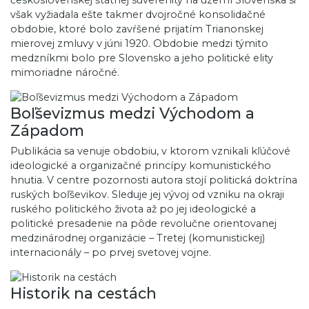
československej štátnej suverenity na území Slovenska si
však vyžiadala ešte takmer dvojročné konsolidačné
obdobie, ktoré bolo zavŕšené prijatím Trianonskej
mierovej zmluvy v júni 1920. Obdobie medzi týmito
medzníkmi bolo pre Slovensko a jeho politické elity
mimoriadne náročné.
Boľševizmus medzi Východom a
Západom
Publikácia sa venuje obdobiu, v ktorom vznikali kľúčové
ideologické a organizačné princípy komunistického
hnutia. V centre pozornosti autora stojí politická doktrína
ruských boľševikov. Sleduje jej vývoj od vzniku na okraji
ruského politického života až po jej ideologické a
politické presadenie na pôde revolučne orientovanej
medzinárodnej organizácie – Tretej (komunistickej)
internacionály – po prvej svetovej vojne.
Historik na cestách