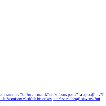
zorom, smerom, ?kol?m a tematick?m okruhom, pokia? sa opieraj? o v??
. Je ?asopisom v?etk?ch historikov, ktor? sa zaoberaj? slovensk?mi