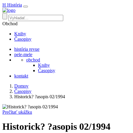
H
História
Obchod
Knihy
Časopisy
história revue
pele-mele
obchod
Knihy
Časopisy
kontakt
Domov
Časopisy
Historick? ?asopis 02/1994
Prečítať ukážku
Historick? ?asopis 02/1994