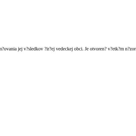
tom?ovania jej v?sledkov ?ir?ej vedeckej obci. Je otvoren? v?etk?m n