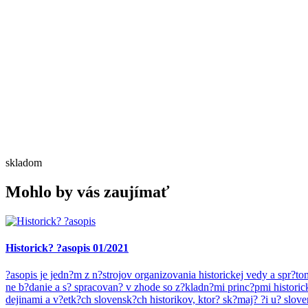
skladom
Mohlo by vás zaujímať
Historick? ?asopis 01/2021
?asopis je jedn?m z n?strojov organizovania historickej vedy a spr?
ne b?danie a s? spracovan? v zhode so z?kladn?mi princ?pmi historic
dejinami a v?etk?ch slovensk?ch historikov, ktor? sk?maj? ?i u? slove