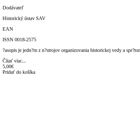
Dodávateľ
Historický ústav SAV
EAN
ISSN 0018-2575
?asopis je jedn?m z n?strojov organizovania historickej vedy a spr?
Čítať viac...
5,00€
Pridať do košíka