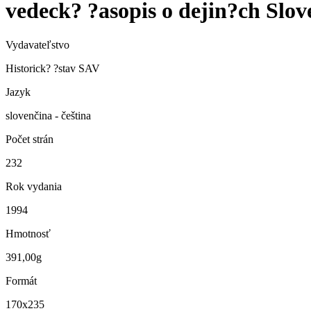
vedeck? ?asopis o dejin?ch Slov
Vydavateľstvo
Historick? ?stav SAV
Jazyk
slovenčina - čeština
Počet strán
232
Rok vydania
1994
Hmotnosť
391,00g
Formát
170x235