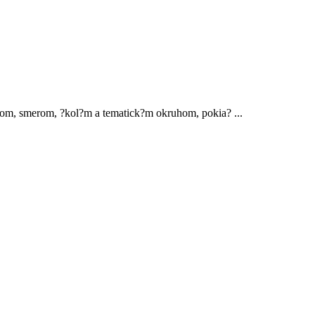
?zorom, smerom, ?kol?m a tematick?m okruhom, pokia?
...