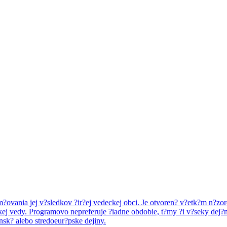
tom?ovania jej v?sledkov ?ir?ej vedeckej obci. Je otvoren? v?etk?m n?
kej vedy. Programovo nepreferuje ?iadne obdobie, t?my ?i v?seky dej?n
nsk? alebo stredoeur?pske dejiny.