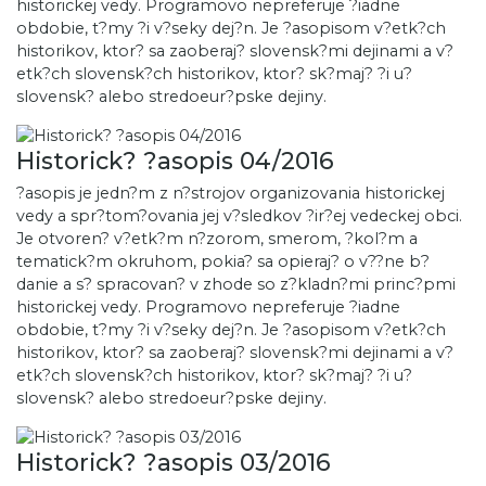
historickej vedy. Programovo nepreferuje ?iadne
obdobie, t?my ?i v?seky dej?n. Je ?asopisom v?etk?ch
historikov, ktor? sa zaoberaj? slovensk?mi dejinami a v?
etk?ch slovensk?ch historikov, ktor? sk?maj? ?i u?
slovensk? alebo stredoeur?pske dejiny.
Historick? ?asopis 04/2016
?asopis je jedn?m z n?strojov organizovania historickej
vedy a spr?tom?ovania jej v?sledkov ?ir?ej vedeckej obci.
Je otvoren? v?etk?m n?zorom, smerom, ?kol?m a
tematick?m okruhom, pokia? sa opieraj? o v??ne b?
danie a s? spracovan? v zhode so z?kladn?mi princ?pmi
historickej vedy. Programovo nepreferuje ?iadne
obdobie, t?my ?i v?seky dej?n. Je ?asopisom v?etk?ch
historikov, ktor? sa zaoberaj? slovensk?mi dejinami a v?
etk?ch slovensk?ch historikov, ktor? sk?maj? ?i u?
slovensk? alebo stredoeur?pske dejiny.
Historick? ?asopis 03/2016