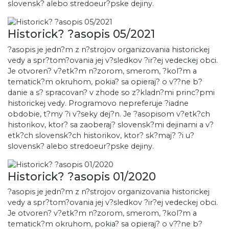
slovensk? alebo stredoeur?pske dejiny.
Historick? ?asopis 05/2021
?asopis je jedn?m z n?strojov organizovania historickej
vedy a spr?tom?ovania jej v?sledkov ?ir?ej vedeckej obci.
Je otvoren? v?etk?m n?zorom, smerom, ?kol?m a
tematick?m okruhom, pokia? sa opieraj? o v??ne b?
danie a s? spracovan? v zhode so z?kladn?mi princ?pmi
historickej vedy. Programovo nepreferuje ?iadne
obdobie, t?my ?i v?seky dej?n. Je ?asopisom v?etk?ch
historikov, ktor? sa zaoberaj? slovensk?mi dejinami a v?
etk?ch slovensk?ch historikov, ktor? sk?maj? ?i u?
slovensk? alebo stredoeur?pske dejiny.
Historick? ?asopis 01/2020
?asopis je jedn?m z n?strojov organizovania historickej
vedy a spr?tom?ovania jej v?sledkov ?ir?ej vedeckej obci.
Je otvoren? v?etk?m n?zorom, smerom, ?kol?m a
tematick?m okruhom, pokia? sa opieraj? o v??ne b?