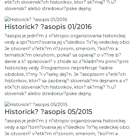
etk?ch slovensk?ch historikov, ktor? sk?maj? ?i u?
slovensk? alebo stredoeur?pske dejiny.
Historick? ?asopis 01/2016
?asopis je jedn?m z n?strojov organizovania historickej
vedy a spr?tom?ovania jej v?sledkov ?ir?ej vedeckej obci.
Je otvoren? v?etk?m n?zorom, smerom, ?kol?m a
tematick?m okruhom, pokia? sa opieraj? o v??ne b?
danie a s? spracovan? v zhode so z?kladn?mi princ?pmi
historickej vedy. Programovo nepreferuje ?iadne
obdobie, t?my ?i v?seky dej?n. Je ?asopisom v?etk?ch
historikov, ktor? sa zaoberaj? slovensk?mi dejinami a v?
etk?ch slovensk?ch historikov, ktor? sk?maj? ?i u?
slovensk? alebo stredoeur?pske dejiny.
Historick? ?asopis 05/2015
?asopis je jedn?m z n?strojov organizovania historickej
vedy a spr?tom?ovania jej v?sledkov ?ir?ej vedeckej obci.
Je otvoren? v?etk?m n?zorom, smerom, ?kol?m a