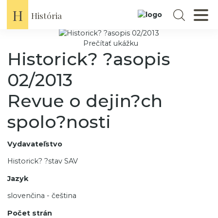
Domov
Časopisy
Historick? ?asopis 02/2013
H
História
Prečítať ukážku
Historick? ?asopis
02/2013
Revue o dejin?ch
spolo?nosti
Vydavateľstvo
Historick? ?stav SAV
Jazyk
slovenčina - čeština
Počet strán