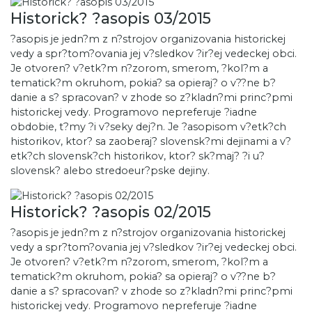
Historick? ?asopis 03/2015
?asopis je jedn?m z n?strojov organizovania historickej
vedy a spr?tom?ovania jej v?sledkov ?ir?ej vedeckej obci.
Je otvoren? v?etk?m n?zorom, smerom, ?kol?m a
tematick?m okruhom, pokia? sa opieraj? o v??ne b?
danie a s? spracovan? v zhode so z?kladn?mi princ?pmi
historickej vedy. Programovo nepreferuje ?iadne
obdobie, t?my ?i v?seky dej?n. Je ?asopisom v?etk?ch
historikov, ktor? sa zaoberaj? slovensk?mi dejinami a v?
etk?ch slovensk?ch historikov, ktor? sk?maj? ?i u?
slovensk? alebo stredoeur?pske dejiny.
Historick? ?asopis 02/2015
?asopis je jedn?m z n?strojov organizovania historickej
vedy a spr?tom?ovania jej v?sledkov ?ir?ej vedeckej obci.
Je otvoren? v?etk?m n?zorom, smerom, ?kol?m a
tematick?m okruhom, pokia? sa opieraj? o v??ne b?
danie a s? spracovan? v zhode so z?kladn?mi princ?pmi
historickej vedy. Programovo nepreferuje ?iadne