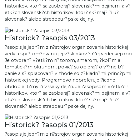
historikov, ktor? sa zaoberaj? slovensk?mi dejinami a v?
etk?ch slovensk?ch historikov, ktor? sk?maj? ?i u?
slovensk? alebo stredoeur?pske dejiny.
Historick? ?asopis 03/2013
?asopis je jedn?m z n?strojov organizovania historickej
vedy a spr?tom?ovania jej v?sledkov ?ir?ej vedeckej obci.
Je otvoren? v?etk?m n?zorom, smerom, ?kol?m a
tematick?m okruhom, pokia? sa opieraj? o v??ne b?
danie a s? spracovan? v zhode so z?kladn?mi princ?pmi
historickej vedy. Programovo nepreferuje ?iadne
obdobie, t?my ?i v?seky dej?n. Je ?asopisom v?etk?ch
historikov, ktor? sa zaoberaj? slovensk?mi dejinami a v?
etk?ch slovensk?ch historikov, ktor? sk?maj? ?i u?
slovensk? alebo stredoeur?pske dejiny.
Historick? ?asopis 01/2013
?asopis je jedn?m z n?strojov organizovania historickej