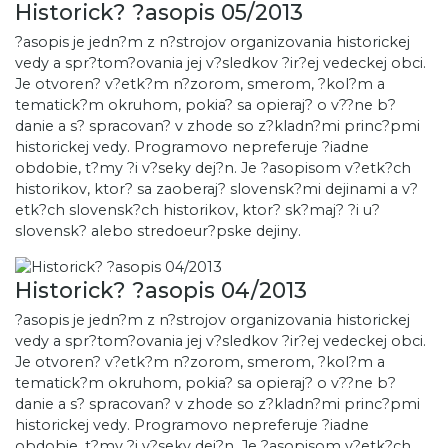
Historick? ?asopis 05/2013
?asopis je jedn?m z n?strojov organizovania historickej
vedy a spr?tom?ovania jej v?sledkov ?ir?ej vedeckej obci.
Je otvoren? v?etk?m n?zorom, smerom, ?kol?m a
tematick?m okruhom, pokia? sa opieraj? o v??ne b?
danie a s? spracovan? v zhode so z?kladn?mi princ?pmi
historickej vedy. Programovo nepreferuje ?iadne
obdobie, t?my ?i v?seky dej?n. Je ?asopisom v?etk?ch
historikov, ktor? sa zaoberaj? slovensk?mi dejinami a v?
etk?ch slovensk?ch historikov, ktor? sk?maj? ?i u?
slovensk? alebo stredoeur?pske dejiny.
Historick? ?asopis 04/2013
?asopis je jedn?m z n?strojov organizovania historickej
vedy a spr?tom?ovania jej v?sledkov ?ir?ej vedeckej obci.
Je otvoren? v?etk?m n?zorom, smerom, ?kol?m a
tematick?m okruhom, pokia? sa opieraj? o v??ne b?
danie a s? spracovan? v zhode so z?kladn?mi princ?pmi
historickej vedy. Programovo nepreferuje ?iadne
obdobie, t?my ?i v?seky dej?n. Je ?asopisom v?etk?ch