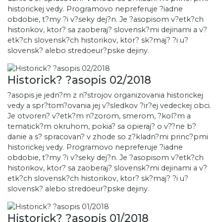
historickej vedy. Programovo nepreferuje ?iadne
obdobie, t?my ?i v?seky dej?n. Je ?asopisom v?etk?ch
historikov, ktor? sa zaoberaj? slovensk?mi dejinami a v?
etk?ch slovensk?ch historikov, ktor? sk?maj? ?i u?
slovensk? alebo stredoeur?pske dejiny.
Historick? ?asopis 02/2018
?asopis je jedn?m z n?strojov organizovania historickej
vedy a spr?tom?ovania jej v?sledkov ?ir?ej vedeckej obci.
Je otvoren? v?etk?m n?zorom, smerom, ?kol?m a
tematick?m okruhom, pokia? sa opieraj? o v??ne b?
danie a s? spracovan? v zhode so z?kladn?mi princ?pmi
historickej vedy. Programovo nepreferuje ?iadne
obdobie, t?my ?i v?seky dej?n. Je ?asopisom v?etk?ch
historikov, ktor? sa zaoberaj? slovensk?mi dejinami a v?
etk?ch slovensk?ch historikov, ktor? sk?maj? ?i u?
slovensk? alebo stredoeur?pske dejiny.
Historick? ?asopis 01/2018