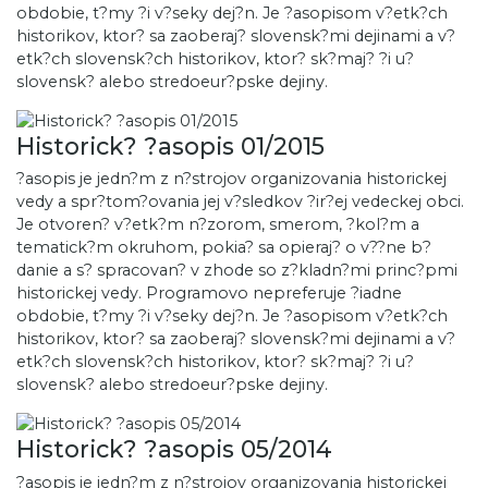
obdobie, t?my ?i v?seky dej?n. Je ?asopisom v?etk?ch
historikov, ktor? sa zaoberaj? slovensk?mi dejinami a v?
etk?ch slovensk?ch historikov, ktor? sk?maj? ?i u?
slovensk? alebo stredoeur?pske dejiny.
Historick? ?asopis 01/2015
?asopis je jedn?m z n?strojov organizovania historickej
vedy a spr?tom?ovania jej v?sledkov ?ir?ej vedeckej obci.
Je otvoren? v?etk?m n?zorom, smerom, ?kol?m a
tematick?m okruhom, pokia? sa opieraj? o v??ne b?
danie a s? spracovan? v zhode so z?kladn?mi princ?pmi
historickej vedy. Programovo nepreferuje ?iadne
obdobie, t?my ?i v?seky dej?n. Je ?asopisom v?etk?ch
historikov, ktor? sa zaoberaj? slovensk?mi dejinami a v?
etk?ch slovensk?ch historikov, ktor? sk?maj? ?i u?
slovensk? alebo stredoeur?pske dejiny.
Historick? ?asopis 05/2014
?asopis je jedn?m z n?strojov organizovania historickej