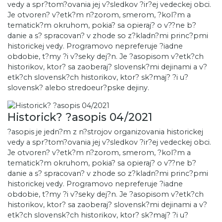
vedy a spr?tom?ovania jej v?sledkov ?ir?ej vedeckej obci.
Je otvoren? v?etk?m n?zorom, smerom, ?kol?m a
tematick?m okruhom, pokia? sa opieraj? o v??ne b?
danie a s? spracovan? v zhode so z?kladn?mi princ?pmi
historickej vedy. Programovo nepreferuje ?iadne
obdobie, t?my ?i v?seky dej?n. Je ?asopisom v?etk?ch
historikov, ktor? sa zaoberaj? slovensk?mi dejinami a v?
etk?ch slovensk?ch historikov, ktor? sk?maj? ?i u?
slovensk? alebo stredoeur?pske dejiny.
Historick? ?asopis 04/2021
?asopis je jedn?m z n?strojov organizovania historickej
vedy a spr?tom?ovania jej v?sledkov ?ir?ej vedeckej obci.
Je otvoren? v?etk?m n?zorom, smerom, ?kol?m a
tematick?m okruhom, pokia? sa opieraj? o v??ne b?
danie a s? spracovan? v zhode so z?kladn?mi princ?pmi
historickej vedy. Programovo nepreferuje ?iadne
obdobie, t?my ?i v?seky dej?n. Je ?asopisom v?etk?ch
historikov, ktor? sa zaoberaj? slovensk?mi dejinami a v?
etk?ch slovensk?ch historikov, ktor? sk?maj? ?i u?