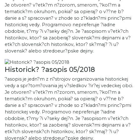
Je otvoren? v?etk?m n?zorom, smerom, ?kol?m a
tematick?m okruhom, pokia? sa opieraj? o v??ne b?
danie a s? spracovan? v zhode so z?kladn?mi princ?pmi
historickej vedy. Programovo nepreferuje ?iadne
obdobie, t?my ?i v?seky dej?n. Je ?asopisom v?etk?ch
historikov, ktor? sa zaoberaj? slovensk?mi dejinami a v?
etk?ch slovensk?ch historikov, ktor? sk?maj? ?i u?
slovensk? alebo stredoeur?pske dejiny.
Historick? ?asopis 05/2018
?asopis je jedn?m z n?strojov organizovania historickej
vedy a spr?tom?ovania jej v?sledkov ?ir?ej vedeckej obci.
Je otvoren? v?etk?m n?zorom, smerom, ?kol?m a
tematick?m okruhom, pokia? sa opieraj? o v??ne b?
danie a s? spracovan? v zhode so z?kladn?mi princ?pmi
historickej vedy. Programovo nepreferuje ?iadne
obdobie, t?my ?i v?seky dej?n. Je ?asopisom v?etk?ch
historikov, ktor? sa zaoberaj? slovensk?mi dejinami a v?
etk?ch slovensk?ch historikov, ktor? sk?maj? ?i u?
slovensk? alebo stredoeur?pske dejiny.