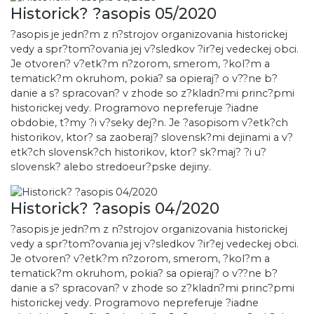
Historick? ?asopis 05/2020
?asopis je jedn?m z n?strojov organizovania historickej
vedy a spr?tom?ovania jej v?sledkov ?ir?ej vedeckej obci.
Je otvoren? v?etk?m n?zorom, smerom, ?kol?m a
tematick?m okruhom, pokia? sa opieraj? o v??ne b?
danie a s? spracovan? v zhode so z?kladn?mi princ?pmi
historickej vedy. Programovo nepreferuje ?iadne
obdobie, t?my ?i v?seky dej?n. Je ?asopisom v?etk?ch
historikov, ktor? sa zaoberaj? slovensk?mi dejinami a v?
etk?ch slovensk?ch historikov, ktor? sk?maj? ?i u?
slovensk? alebo stredoeur?pske dejiny.
Historick? ?asopis 04/2020
?asopis je jedn?m z n?strojov organizovania historickej
vedy a spr?tom?ovania jej v?sledkov ?ir?ej vedeckej obci.
Je otvoren? v?etk?m n?zorom, smerom, ?kol?m a
tematick?m okruhom, pokia? sa opieraj? o v??ne b?
danie a s? spracovan? v zhode so z?kladn?mi princ?pmi
historickej vedy. Programovo nepreferuje ?iadne