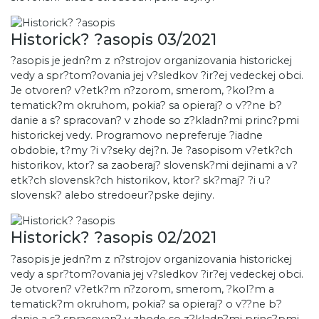
Historick? ?asopis 03/2021
?asopis je jedn?m z n?strojov organizovania historickej
vedy a spr?tom?ovania jej v?sledkov ?ir?ej vedeckej obci.
Je otvoren? v?etk?m n?zorom, smerom, ?kol?m a
tematick?m okruhom, pokia? sa opieraj? o v??ne b?
danie a s? spracovan? v zhode so z?kladn?mi princ?pmi
historickej vedy. Programovo nepreferuje ?iadne
obdobie, t?my ?i v?seky dej?n. Je ?asopisom v?etk?ch
historikov, ktor? sa zaoberaj? slovensk?mi dejinami a v?
etk?ch slovensk?ch historikov, ktor? sk?maj? ?i u?
slovensk? alebo stredoeur?pske dejiny.
Historick? ?asopis 02/2021
?asopis je jedn?m z n?strojov organizovania historickej
vedy a spr?tom?ovania jej v?sledkov ?ir?ej vedeckej obci.
Je otvoren? v?etk?m n?zorom, smerom, ?kol?m a
tematick?m okruhom, pokia? sa opieraj? o v??ne b?
danie a s? spracovan? v zhode so z?kladn?mi princ?pmi