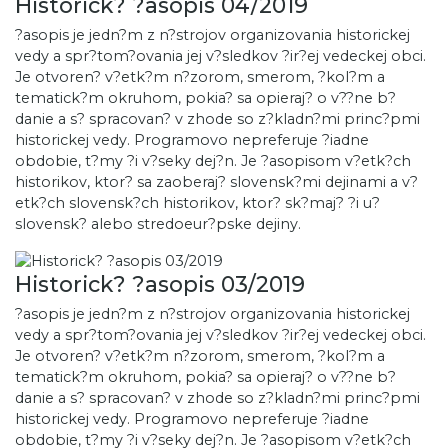
Historick? ?asopis 04/2019
?asopis je jedn?m z n?strojov organizovania historickej
vedy a spr?tom?ovania jej v?sledkov ?ir?ej vedeckej obci.
Je otvoren? v?etk?m n?zorom, smerom, ?kol?m a
tematick?m okruhom, pokia? sa opieraj? o v??ne b?
danie a s? spracovan? v zhode so z?kladn?mi princ?pmi
historickej vedy. Programovo nepreferuje ?iadne
obdobie, t?my ?i v?seky dej?n. Je ?asopisom v?etk?ch
historikov, ktor? sa zaoberaj? slovensk?mi dejinami a v?
etk?ch slovensk?ch historikov, ktor? sk?maj? ?i u?
slovensk? alebo stredoeur?pske dejiny.
Historick? ?asopis 03/2019
?asopis je jedn?m z n?strojov organizovania historickej
vedy a spr?tom?ovania jej v?sledkov ?ir?ej vedeckej obci.
Je otvoren? v?etk?m n?zorom, smerom, ?kol?m a
tematick?m okruhom, pokia? sa opieraj? o v??ne b?
danie a s? spracovan? v zhode so z?kladn?mi princ?pmi
historickej vedy. Programovo nepreferuje ?iadne
obdobie, t?my ?i v?seky dej?n. Je ?asopisom v?etk?ch