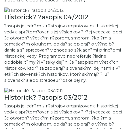
slovensk? alebo stredoeur?pske dejiny.
Historick? ?asopis 04/2012
?asopis je jedn?m z n?strojov organizovania historickej
vedy a spr?tom?ovania jej v?sledkov ?ir?ej vedeckej obci.
Je otvoren? v?etk?m n?zorom, smerom, ?kol?m a
tematick?m okruhom, pokia? sa opieraj? o v??ne b?
danie a s? spracovan? v zhode so z?kladn?mi princ?pmi
historickej vedy. Programovo nepreferuje ?iadne
obdobie, t?my ?i v?seky dej?n. Je ?asopisom v?etk?ch
historikov, ktor? sa zaoberaj? slovensk?mi dejinami a v?
etk?ch slovensk?ch historikov, ktor? sk?maj? ?i u?
slovensk? alebo stredoeur?pske dejiny.
Historick? ?asopis 03/2012
?asopis je jedn?m z n?strojov organizovania historickej
vedy a spr?tom?ovania jej v?sledkov ?ir?ej vedeckej obci.
Je otvoren? v?etk?m n?zorom, smerom, ?kol?m a
tematick?m okruhom, pokia? sa opieraj? o v??ne b?