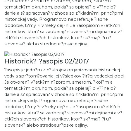
Je otvoren? v?etk?m n?zorom, smerom, ?kol?m a
tematick?m okruhom, pokia? sa opieraj? o v??ne b?
danie a s? spracovan? v zhode so z?kladn?mi princ?pmi
historickej vedy. Programovo nepreferuje ?iadne
obdobie, t?my ?i v?seky dej?n. Je ?asopisom v?etk?ch
historikov, ktor? sa zaoberaj? slovensk?mi dejinami a v?
etk?ch slovensk?ch historikov, ktor? sk?maj? ?i u?
slovensk? alebo stredoeur?pske dejiny.
Historick? ?asopis 02/2017
?asopis je jedn?m z n?strojov organizovania historickej
vedy a spr?tom?ovania jej v?sledkov ?ir?ej vedeckej obci.
Je otvoren? v?etk?m n?zorom, smerom, ?kol?m a
tematick?m okruhom, pokia? sa opieraj? o v??ne b?
danie a s? spracovan? v zhode so z?kladn?mi princ?pmi
historickej vedy. Programovo nepreferuje ?iadne
obdobie, t?my ?i v?seky dej?n. Je ?asopisom v?etk?ch
historikov, ktor? sa zaoberaj? slovensk?mi dejinami a v?
etk?ch slovensk?ch historikov, ktor? sk?maj? ?i u?
slovensk? alebo stredoeur?pske dejiny.