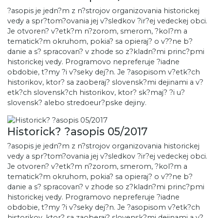
?asopis je jedn?m z n?strojov organizovania historickej
vedy a spr?tom?ovania jej v?sledkov ?ir?ej vedeckej obci.
Je otvoren? v?etk?m n?zorom, smerom, ?kol?m a
tematick?m okruhom, pokia? sa opieraj? o v??ne b?
danie a s? spracovan? v zhode so z?kladn?mi princ?pmi
historickej vedy. Programovo nepreferuje ?iadne
obdobie, t?my ?i v?seky dej?n. Je ?asopisom v?etk?ch
historikov, ktor? sa zaoberaj? slovensk?mi dejinami a v?
etk?ch slovensk?ch historikov, ktor? sk?maj? ?i u?
slovensk? alebo stredoeur?pske dejiny.
Historick? ?asopis 05/2017
?asopis je jedn?m z n?strojov organizovania historickej
vedy a spr?tom?ovania jej v?sledkov ?ir?ej vedeckej obci.
Je otvoren? v?etk?m n?zorom, smerom, ?kol?m a
tematick?m okruhom, pokia? sa opieraj? o v??ne b?
danie a s? spracovan? v zhode so z?kladn?mi princ?pmi
historickej vedy. Programovo nepreferuje ?iadne
obdobie, t?my ?i v?seky dej?n. Je ?asopisom v?etk?ch
historikov, ktor? sa zaoberaj? slovensk?mi dejinami a v?