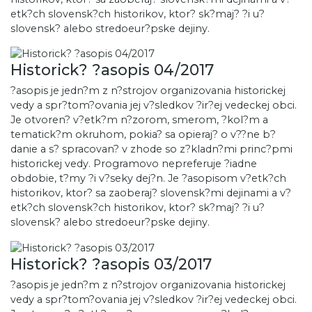
etk?ch slovensk?ch historikov, ktor? sk?maj? ?i u?
slovensk? alebo stredoeur?pske dejiny.
Historick? ?asopis 04/2017
?asopis je jedn?m z n?strojov organizovania historickej
vedy a spr?tom?ovania jej v?sledkov ?ir?ej vedeckej obci.
Je otvoren? v?etk?m n?zorom, smerom, ?kol?m a
tematick?m okruhom, pokia? sa opieraj? o v??ne b?
danie a s? spracovan? v zhode so z?kladn?mi princ?pmi
historickej vedy. Programovo nepreferuje ?iadne
obdobie, t?my ?i v?seky dej?n. Je ?asopisom v?etk?ch
historikov, ktor? sa zaoberaj? slovensk?mi dejinami a v?
etk?ch slovensk?ch historikov, ktor? sk?maj? ?i u?
slovensk? alebo stredoeur?pske dejiny.
Historick? ?asopis 03/2017
?asopis je jedn?m z n?strojov organizovania historickej
vedy a spr?tom?ovania jej v?sledkov ?ir?ej vedeckej obci.