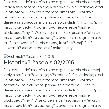
?asopis je jedn?m z n?strojov organizovania historickej
vedy a spr?tom?ovania jej v?sledkov ?ir?ej vedeckej obci.
Je otvoren? v?etk?m n?zorom, smerom, ?kol?m a
tematick?m okruhom, pokia? sa opieraj? o v??ne b?
danie a s? spracovan? v zhode so z?kladn?mi princ?pmi
historickej vedy. Programovo nepreferuje ?iadne
obdobie, t?my ?i v?seky dej?n. Je ?asopisom v?etk?ch
historikov, ktor? sa zaoberaj? slovensk?mi dejinami a v?
etk?ch slovensk?ch historikov, ktor? sk?maj? ?i u?
slovensk? alebo stredoeur?pske dejiny.
Historick? ?asopis 02/2016
?asopis je jedn?m z n?strojov organizovania historickej
vedy a spr?tom?ovania jej v?sledkov ?ir?ej vedeckej obci.
Je otvoren? v?etk?m n?zorom, smerom, ?kol?m a
tematick?m okruhom, pokia? sa opieraj? o v??ne b?
danie a s? spracovan? v zhode so z?kladn?mi princ?pmi
historickej vedy. Programovo nepreferuje ?iadne
obdobie, t?my ?i v?seky dej?n. Je ?asopisom v?etk?ch
historikov, ktor? sa zaoberaj? slovensk?mi dejinami a v?