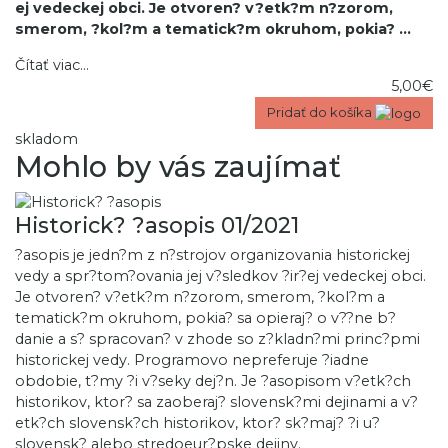
ej vedeckej obci. Je otvoren? v?etk?m n?zorom,
smerom, ?kol?m a tematick?m okruhom, pokia?
...
Čítať viac...
5,00€
Pridať do košíka
skladom
Mohlo by vás zaujímať
Historick? ?asopis 01/2021
?asopis je jedn?m z n?strojov organizovania historickej
vedy a spr?tom?ovania jej v?sledkov ?ir?ej vedeckej obci.
Je otvoren? v?etk?m n?zorom, smerom, ?kol?m a
tematick?m okruhom, pokia? sa opieraj? o v??ne b?
danie a s? spracovan? v zhode so z?kladn?mi princ?pmi
historickej vedy. Programovo nepreferuje ?iadne
obdobie, t?my ?i v?seky dej?n. Je ?asopisom v?etk?ch
historikov, ktor? sa zaoberaj? slovensk?mi dejinami a v?
etk?ch slovensk?ch historikov, ktor? sk?maj? ?i u?
slovensk? alebo stredoeur?pske dejiny.