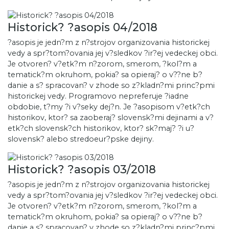
Historick? ?asopis 04/2018
?asopis je jedn?m z n?strojov organizovania historickej
vedy a spr?tom?ovania jej v?sledkov ?ir?ej vedeckej obci.
Je otvoren? v?etk?m n?zorom, smerom, ?kol?m a
tematick?m okruhom, pokia? sa opieraj? o v??ne b?
danie a s? spracovan? v zhode so z?kladn?mi princ?pmi
historickej vedy. Programovo nepreferuje ?iadne
obdobie, t?my ?i v?seky dej?n. Je ?asopisom v?etk?ch
historikov, ktor? sa zaoberaj? slovensk?mi dejinami a v?
etk?ch slovensk?ch historikov, ktor? sk?maj? ?i u?
slovensk? alebo stredoeur?pske dejiny.
Historick? ?asopis 03/2018
?asopis je jedn?m z n?strojov organizovania historickej
vedy a spr?tom?ovania jej v?sledkov ?ir?ej vedeckej obci.
Je otvoren? v?etk?m n?zorom, smerom, ?kol?m a
tematick?m okruhom, pokia? sa opieraj? o v??ne b?
danie a s? spracovan? v zhode so z?kladn?mi princ?pmi