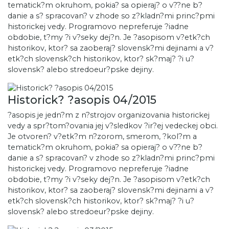
tematick?m okruhom, pokia? sa opieraj? o v??ne b?
danie a s? spracovan? v zhode so z?kladn?mi princ?pmi
historickej vedy. Programovo nepreferuje ?iadne
obdobie, t?my ?i v?seky dej?n. Je ?asopisom v?etk?ch
historikov, ktor? sa zaoberaj? slovensk?mi dejinami a v?
etk?ch slovensk?ch historikov, ktor? sk?maj? ?i u?
slovensk? alebo stredoeur?pske dejiny.
Historick? ?asopis 04/2015
?asopis je jedn?m z n?strojov organizovania historickej
vedy a spr?tom?ovania jej v?sledkov ?ir?ej vedeckej obci.
Je otvoren? v?etk?m n?zorom, smerom, ?kol?m a
tematick?m okruhom, pokia? sa opieraj? o v??ne b?
danie a s? spracovan? v zhode so z?kladn?mi princ?pmi
historickej vedy. Programovo nepreferuje ?iadne
obdobie, t?my ?i v?seky dej?n. Je ?asopisom v?etk?ch
historikov, ktor? sa zaoberaj? slovensk?mi dejinami a v?
etk?ch slovensk?ch historikov, ktor? sk?maj? ?i u?
slovensk? alebo stredoeur?pske dejiny.