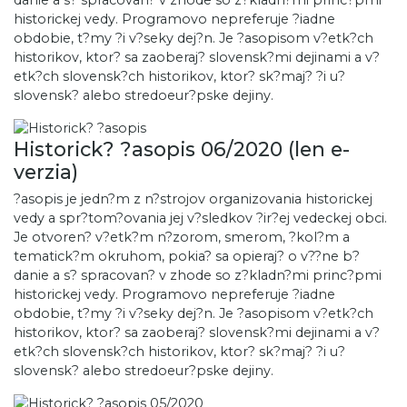
historickej vedy. Programovo nepreferuje ?iadne
obdobie, t?my ?i v?seky dej?n. Je ?asopisom v?etk?ch
historikov, ktor? sa zaoberaj? slovensk?mi dejinami a v?
etk?ch slovensk?ch historikov, ktor? sk?maj? ?i u?
slovensk? alebo stredoeur?pske dejiny.
Historick? ?asopis 06/2020 (len e-
verzia)
?asopis je jedn?m z n?strojov organizovania historickej
vedy a spr?tom?ovania jej v?sledkov ?ir?ej vedeckej obci.
Je otvoren? v?etk?m n?zorom, smerom, ?kol?m a
tematick?m okruhom, pokia? sa opieraj? o v??ne b?
danie a s? spracovan? v zhode so z?kladn?mi princ?pmi
historickej vedy. Programovo nepreferuje ?iadne
obdobie, t?my ?i v?seky dej?n. Je ?asopisom v?etk?ch
historikov, ktor? sa zaoberaj? slovensk?mi dejinami a v?
etk?ch slovensk?ch historikov, ktor? sk?maj? ?i u?
slovensk? alebo stredoeur?pske dejiny.