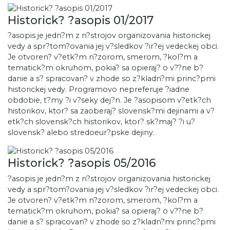
Historick? ?asopis 01/2017
?asopis je jedn?m z n?strojov organizovania historickej
vedy a spr?tom?ovania jej v?sledkov ?ir?ej vedeckej obci.
Je otvoren? v?etk?m n?zorom, smerom, ?kol?m a
tematick?m okruhom, pokia? sa opieraj? o v??ne b?
danie a s? spracovan? v zhode so z?kladn?mi princ?pmi
historickej vedy. Programovo nepreferuje ?iadne
obdobie, t?my ?i v?seky dej?n. Je ?asopisom v?etk?ch
historikov, ktor? sa zaoberaj? slovensk?mi dejinami a v?
etk?ch slovensk?ch historikov, ktor? sk?maj? ?i u?
slovensk? alebo stredoeur?pske dejiny.
Historick? ?asopis 05/2016
?asopis je jedn?m z n?strojov organizovania historickej
vedy a spr?tom?ovania jej v?sledkov ?ir?ej vedeckej obci.
Je otvoren? v?etk?m n?zorom, smerom, ?kol?m a
tematick?m okruhom, pokia? sa opieraj? o v??ne b?
danie a s? spracovan? v zhode so z?kladn?mi princ?pmi