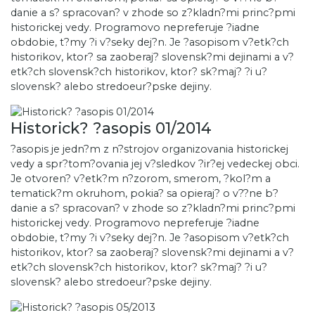
danie a s? spracovan? v zhode so z?kladn?mi princ?pmi
historickej vedy. Programovo nepreferuje ?iadne
obdobie, t?my ?i v?seky dej?n. Je ?asopisom v?etk?ch
historikov, ktor? sa zaoberaj? slovensk?mi dejinami a v?
etk?ch slovensk?ch historikov, ktor? sk?maj? ?i u?
slovensk? alebo stredoeur?pske dejiny.
Historick? ?asopis 01/2014
?asopis je jedn?m z n?strojov organizovania historickej
vedy a spr?tom?ovania jej v?sledkov ?ir?ej vedeckej obci.
Je otvoren? v?etk?m n?zorom, smerom, ?kol?m a
tematick?m okruhom, pokia? sa opieraj? o v??ne b?
danie a s? spracovan? v zhode so z?kladn?mi princ?pmi
historickej vedy. Programovo nepreferuje ?iadne
obdobie, t?my ?i v?seky dej?n. Je ?asopisom v?etk?ch
historikov, ktor? sa zaoberaj? slovensk?mi dejinami a v?
etk?ch slovensk?ch historikov, ktor? sk?maj? ?i u?
slovensk? alebo stredoeur?pske dejiny.