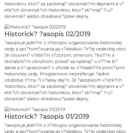
historikov, ktor? sa zaoberaj? slovensk?mi dejinami a v?
etk?ch slovensk?ch historikov, ktor? sk?maj? ?i u?
slovensk? alebo stredoeur?pske dejiny.
Historick? ?asopis 02/2019
?asopis je jedn?m z n?strojov organizovania historickej
vedy a spr?tom?ovania jej v?sledkov ?ir?ej vedeckej obci.
Je otvoren? v?etk?m n?zorom, smerom, ?kol?m a
tematick?m okruhom, pokia? sa opieraj? o v??ne b?
danie a s? spracovan? v zhode so z?kladn?mi princ?pmi
historickej vedy. Programovo nepreferuje ?iadne
obdobie, t?my ?i v?seky dej?n. Je ?asopisom v?etk?ch
historikov, ktor? sa zaoberaj? slovensk?mi dejinami a v?
etk?ch slovensk?ch historikov, ktor? sk?maj? ?i u?
slovensk? alebo stredoeur?pske dejiny.
Historick? ?asopis 01/2019
?asopis je jedn?m z n?strojov organizovania historickej
vedy a spr?tom?ovania jej v?sledkov ?ir?ej vedeckej obci.