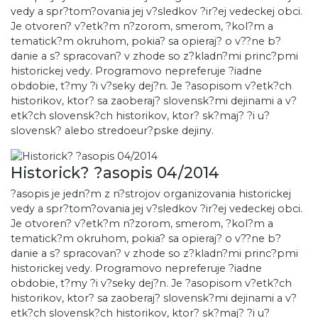
vedy a spr?tom?ovania jej v?sledkov ?ir?ej vedeckej obci.
Je otvoren? v?etk?m n?zorom, smerom, ?kol?m a
tematick?m okruhom, pokia? sa opieraj? o v??ne b?
danie a s? spracovan? v zhode so z?kladn?mi princ?pmi
historickej vedy. Programovo nepreferuje ?iadne
obdobie, t?my ?i v?seky dej?n. Je ?asopisom v?etk?ch
historikov, ktor? sa zaoberaj? slovensk?mi dejinami a v?
etk?ch slovensk?ch historikov, ktor? sk?maj? ?i u?
slovensk? alebo stredoeur?pske dejiny.
Historick? ?asopis 04/2014
?asopis je jedn?m z n?strojov organizovania historickej
vedy a spr?tom?ovania jej v?sledkov ?ir?ej vedeckej obci.
Je otvoren? v?etk?m n?zorom, smerom, ?kol?m a
tematick?m okruhom, pokia? sa opieraj? o v??ne b?
danie a s? spracovan? v zhode so z?kladn?mi princ?pmi
historickej vedy. Programovo nepreferuje ?iadne
obdobie, t?my ?i v?seky dej?n. Je ?asopisom v?etk?ch
historikov, ktor? sa zaoberaj? slovensk?mi dejinami a v?
etk?ch slovensk?ch historikov, ktor? sk?maj? ?i u?