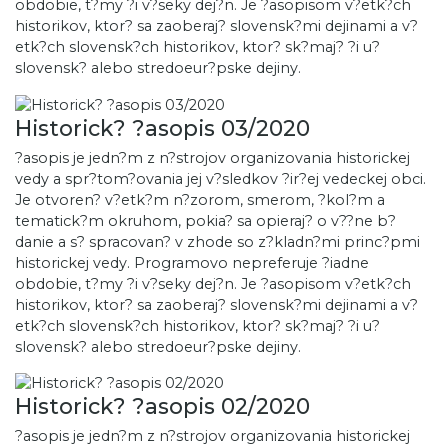
obdobie, t?my ?i v?seky dej?n. Je ?asopisom v?etk?ch
historikov, ktor? sa zaoberaj? slovensk?mi dejinami a v?
etk?ch slovensk?ch historikov, ktor? sk?maj? ?i u?
slovensk? alebo stredoeur?pske dejiny.
Historick? ?asopis 03/2020
?asopis je jedn?m z n?strojov organizovania historickej
vedy a spr?tom?ovania jej v?sledkov ?ir?ej vedeckej obci.
Je otvoren? v?etk?m n?zorom, smerom, ?kol?m a
tematick?m okruhom, pokia? sa opieraj? o v??ne b?
danie a s? spracovan? v zhode so z?kladn?mi princ?pmi
historickej vedy. Programovo nepreferuje ?iadne
obdobie, t?my ?i v?seky dej?n. Je ?asopisom v?etk?ch
historikov, ktor? sa zaoberaj? slovensk?mi dejinami a v?
etk?ch slovensk?ch historikov, ktor? sk?maj? ?i u?
slovensk? alebo stredoeur?pske dejiny.
Historick? ?asopis 02/2020
?asopis je jedn?m z n?strojov organizovania historickej