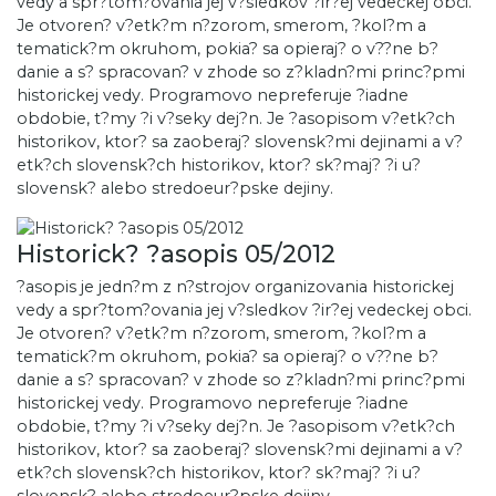
vedy a spr?tom?ovania jej v?sledkov ?ir?ej vedeckej obci.
Je otvoren? v?etk?m n?zorom, smerom, ?kol?m a
tematick?m okruhom, pokia? sa opieraj? o v??ne b?
danie a s? spracovan? v zhode so z?kladn?mi princ?pmi
historickej vedy. Programovo nepreferuje ?iadne
obdobie, t?my ?i v?seky dej?n. Je ?asopisom v?etk?ch
historikov, ktor? sa zaoberaj? slovensk?mi dejinami a v?
etk?ch slovensk?ch historikov, ktor? sk?maj? ?i u?
slovensk? alebo stredoeur?pske dejiny.
Historick? ?asopis 05/2012
?asopis je jedn?m z n?strojov organizovania historickej
vedy a spr?tom?ovania jej v?sledkov ?ir?ej vedeckej obci.
Je otvoren? v?etk?m n?zorom, smerom, ?kol?m a
tematick?m okruhom, pokia? sa opieraj? o v??ne b?
danie a s? spracovan? v zhode so z?kladn?mi princ?pmi
historickej vedy. Programovo nepreferuje ?iadne
obdobie, t?my ?i v?seky dej?n. Je ?asopisom v?etk?ch
historikov, ktor? sa zaoberaj? slovensk?mi dejinami a v?
etk?ch slovensk?ch historikov, ktor? sk?maj? ?i u?