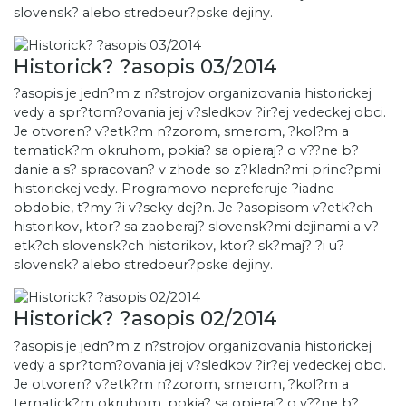
slovensk? alebo stredoeur?pske dejiny.
Historick? ?asopis 03/2014
?asopis je jedn?m z n?strojov organizovania historickej
vedy a spr?tom?ovania jej v?sledkov ?ir?ej vedeckej obci.
Je otvoren? v?etk?m n?zorom, smerom, ?kol?m a
tematick?m okruhom, pokia? sa opieraj? o v??ne b?
danie a s? spracovan? v zhode so z?kladn?mi princ?pmi
historickej vedy. Programovo nepreferuje ?iadne
obdobie, t?my ?i v?seky dej?n. Je ?asopisom v?etk?ch
historikov, ktor? sa zaoberaj? slovensk?mi dejinami a v?
etk?ch slovensk?ch historikov, ktor? sk?maj? ?i u?
slovensk? alebo stredoeur?pske dejiny.
Historick? ?asopis 02/2014
?asopis je jedn?m z n?strojov organizovania historickej
vedy a spr?tom?ovania jej v?sledkov ?ir?ej vedeckej obci.
Je otvoren? v?etk?m n?zorom, smerom, ?kol?m a
tematick?m okruhom, pokia? sa opieraj? o v??ne b?