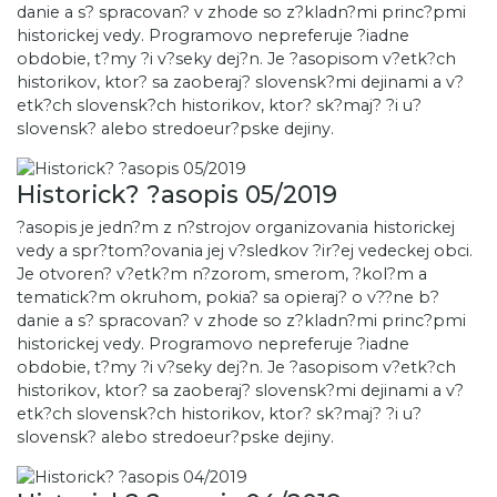
danie a s? spracovan? v zhode so z?kladn?mi princ?pmi
historickej vedy. Programovo nepreferuje ?iadne
obdobie, t?my ?i v?seky dej?n. Je ?asopisom v?etk?ch
historikov, ktor? sa zaoberaj? slovensk?mi dejinami a v?
etk?ch slovensk?ch historikov, ktor? sk?maj? ?i u?
slovensk? alebo stredoeur?pske dejiny.
Historick? ?asopis 05/2019
?asopis je jedn?m z n?strojov organizovania historickej
vedy a spr?tom?ovania jej v?sledkov ?ir?ej vedeckej obci.
Je otvoren? v?etk?m n?zorom, smerom, ?kol?m a
tematick?m okruhom, pokia? sa opieraj? o v??ne b?
danie a s? spracovan? v zhode so z?kladn?mi princ?pmi
historickej vedy. Programovo nepreferuje ?iadne
obdobie, t?my ?i v?seky dej?n. Je ?asopisom v?etk?ch
historikov, ktor? sa zaoberaj? slovensk?mi dejinami a v?
etk?ch slovensk?ch historikov, ktor? sk?maj? ?i u?
slovensk? alebo stredoeur?pske dejiny.